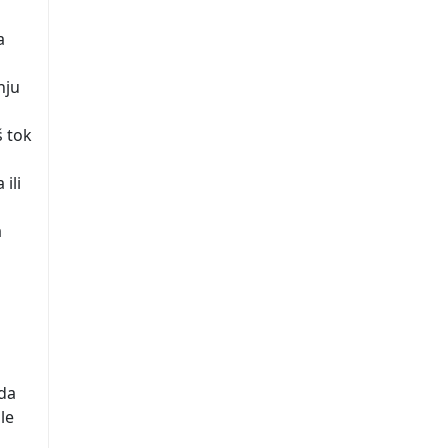
a
nju
š tok
ili
a
ada
le