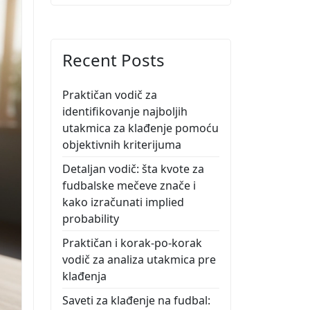
Recent Posts
Praktičan vodič za
identifikovanje najboljih
utakmica za klađenje pomoću
objektivnih kriterijuma
Detaljan vodič: šta kvote za
fudbalske mečeve znače i
kako izračunati implied
probability
Praktičan i korak‑po‑korak
vodič za analiza utakmica pre
klađenja
Saveti za klađenje na fudbal: