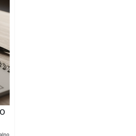
go
talno