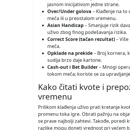
jasnom inicijativom jedne strane.
Over/Under golova
– Klađenje na to d
meča ili u preostalom vremenu.
Asian Handicap
– Smanjuje rizik dava
uživo zbog finog podešavanja rizika.
Correct Score (tačan rezultat)
– Više 
meča.
Opklade na prekide
– Broj kornera, k
sudija brzo daje kartone.
Cash-out i Bet Builder
– Mnogi operat
tokom meča; koriste se za upravljanje
Kako čitati kvote i prep
vremenu
Prilikom klađenja uživo prati kretanje kvot
promenu toka igre. Obrati pažnju na obja
se prave najbolji zahtevi. Takođe, poredi
razlike mogu doneti vrednost pri većem b