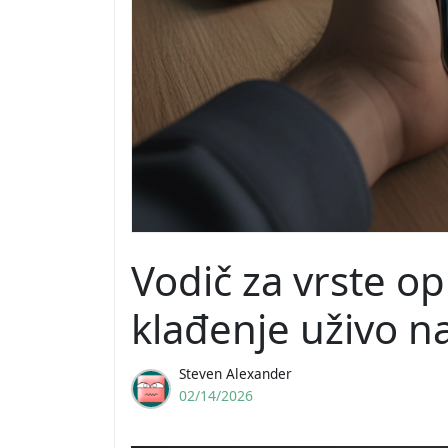
Vodič za vrste op
klađenje uživo n
Steven Alexander
02/14/2026