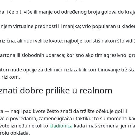
a li će biti više ili manje od određenog broja golova do kraj
njem virtualne prednosti ili manjka; vrlo popularan u klađe
rizična, ali nudi velike kvote; najbolje koristiš nakon što vidi
artona ili slobodnih udaraca; korisno ako tim agresivno igra 
ori nude opcije za delimični izlazak ili kombinovanje tržišt
 rizikom.
oznati dobre prilike u realnom
a — nagli pad kvote često znači da tržište očekuje gol ili
ve o povredama, zamene igrača i taktiku; to su momenti k
 kvote između nekoliko
kladionica
kada imaš vremena, jer ma
roju opklada.