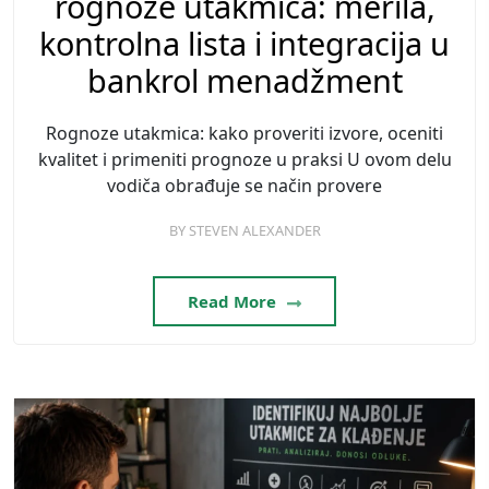
rognoze utakmica: merila,
kontrolna lista i integracija u
bankrol menadžment
Rognoze utakmica: kako proveriti izvore, oceniti
kvalitet i primeniti prognoze u praksi U ovom delu
vodiča obrađuje se način provere
BY
STEVEN ALEXANDER
Read More