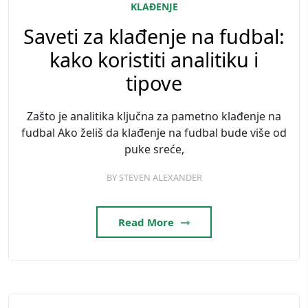
KLAĐENJE
Saveti za klađenje na fudbal:
kako koristiti analitiku i
tipove
Zašto je analitika ključna za pametno klađenje na
fudbal Ako želiš da klađenje na fudbal bude više od
puke sreće,
BY
STEVEN ALEXANDER
Read More