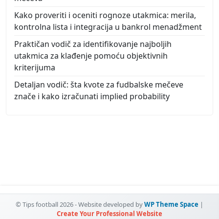
Kako proveriti i oceniti rognoze utakmica: merila,
kontrolna lista i integracija u bankrol menadžment
Praktičan vodič za identifikovanje najboljih
utakmica za klađenje pomoću objektivnih
kriterijuma
Detaljan vodič: šta kvote za fudbalske mečeve
znače i kako izračunati implied probability
© Tips football 2026 - Website developed by
WP Theme Space
|
Create Your Professional Website