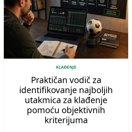
KLAĐENJE
Praktičan vodič za
identifikovanje najboljih
utakmica za klađenje
pomoću objektivnih
kriterijuma