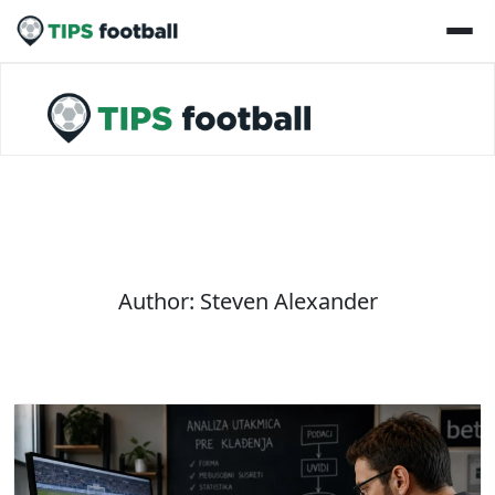
Skip
to
content
Author:
Steven Alexander