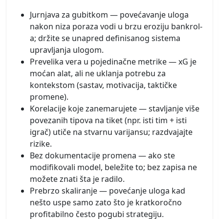
Jurnjava za gubitkom — povećavanje uloga
nakon niza poraza vodi u brzu eroziju bankrol-
a; držite se unapred definisanog sistema
upravljanja ulogom.
Prevelika vera u pojedinačne metrike — xG je
moćan alat, ali ne uklanja potrebu za
kontekstom (sastav, motivacija, taktičke
promene).
Korelacije koje zanemarujete — stavljanje više
povezanih tipova na tiket (npr. isti tim + isti
igrač) utiče na stvarnu varijansu; razdvajajte
rizike.
Bez dokumentacije promena — ako ste
modifikovali model, beležite to; bez zapisa ne
možete znati šta je radilo.
Prebrzo skaliranje — povećanje uloga kad
nešto uspe samo zato što je kratkoročno
profitabilno često pogubi strategiju.