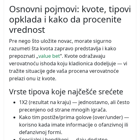
Osnovni pojmovi: kvote, tipovi
opklada i kako da procenite
vrednost
Pre nego što uložite novac, morate sigurno
razumeti šta kvota zapravo predstavlja i kako
prepoznati „
value bet
“. Kvote odražavaju
verovatnoću ishoda koju kladionica dodeljuje — vi
tražite situacije gde vaša procena verovatnoće
prelazi onu iz kvote.
Vrste tipova koje najčešće srećete
1X2 (rezultat na kraju) — jednostavno, ali često
precenjeno od strane mnogih igrača.
Kako tim postiže/primа golove (over/under) —
korisno kada imate informacije o ofanzivnoj ili
defanzivnoj formi.
Specijalni i hendikepi — daju dodatne