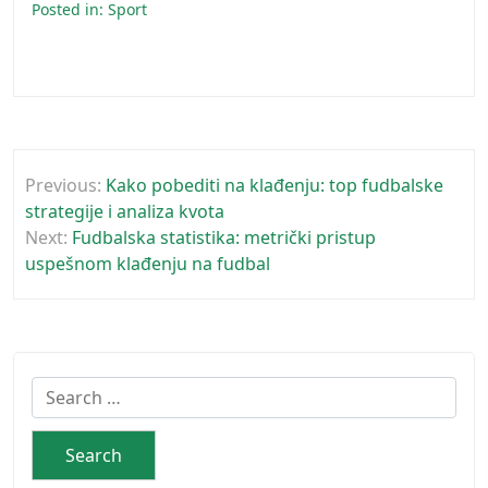
Posted in:
Sport
Post
Previous:
Kako pobediti na klađenju: top fudbalske
navigation
strategije i analiza kvota
Next:
Fudbalska statistika: metrički pristup
uspešnom klađenju na fudbal
Search
for: