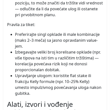
poziciju, to može značiti da tržište vidi vrednost
— odlučite da li da povećate ulog ili ostanete
pri prvobitnom planu.
Pravila za tiket:
Preferirajte singl opklade ili male kombinacije
(maks 2–3 meča) sa jasno opravdanim value-
jem.
Izbegavajte veliki broj korelisane opklade (npr.
više tipova na isti tim u različitim tržištima) —
korelacija povećava rizik koji ne donosi
proporcionalan dobitak.
Upravljanje ulogom: koristite flat stake ili
frakciju Kelly formule (npr. 10–25% Kelly)
umesto impulzivnog povećavanja uloga nakon
gubitka.
Alati, izvori i vođenje