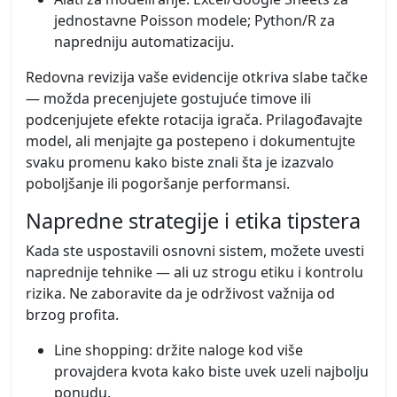
jednostavne Poisson modele; Python/R za
napredniju automatizaciju.
Redovna revizija vaše evidencije otkriva slabe tačke
— možda precenjujete gostujuće timove ili
podcenjujete efekte rotacija igrača. Prilagođavajte
model, ali menjajte ga postepeno i dokumentujte
svaku promenu kako biste znali šta je izazvalo
poboljšanje ili pogoršanje performansi.
Napredne strategije i etika tipstera
Kada ste uspostavili osnovni sistem, možete uvesti
naprednije tehnike — ali uz strogu etiku i kontrolu
rizika. Ne zaboravite da je održivost važnija od
brzog profita.
Line shopping: držite naloge kod više
provajdera kvota kako biste uvek uzeli najbolju
ponudu.