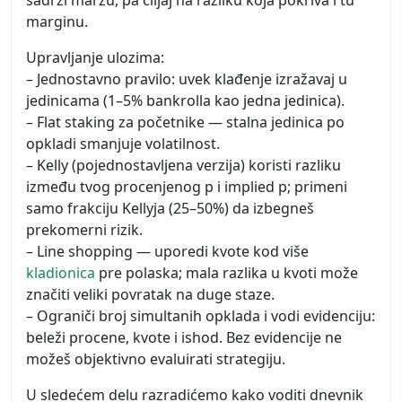
marginu.
Upravljanje ulozima:
– Jednostavno pravilo: uvek klađenje izražavaj u
jedinicama (1–5% bankrolla kao jedna jedinica).
– Flat staking za početnike — stalna jedinica po
opkladi smanjuje volatilnost.
– Kelly (pojednostavljena verzija) koristi razliku
između tvog procenjenog p i implied p; primeni
samo frakciju Kellyja (25–50%) da izbegneš
prekomerni rizik.
– Line shopping — uporedi kvote kod više
kladionica
pre polaska; mala razlika u kvoti može
značiti veliki povratak na duge staze.
– Ograniči broj simultanih opklada i vodi evidenciju:
beleži procene, kvote i ishod. Bez evidencije ne
možeš objektivno evaluirati strategiju.
U sledećem delu razradićemo kako voditi dnevnik