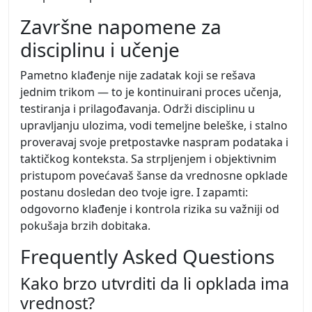
Završne napomene za
disciplinu i učenje
Pametno klađenje nije zadatak koji se rešava
jednim trikom — to je kontinuirani proces učenja,
testiranja i prilagođavanja. Održi disciplinu u
upravljanju ulozima, vodi temeljne beleške, i stalno
proveravaj svoje pretpostavke naspram podataka i
taktičkog konteksta. Sa strpljenjem i objektivnim
pristupom povećavaš šanse da vrednosne opklade
postanu dosledan deo tvoje igre. I zapamti:
odgovorno klađenje i kontrola rizika su važniji od
pokušaja brzih dobitaka.
Frequently Asked Questions
Kako brzo utvrditi da li opklada ima
vrednost?