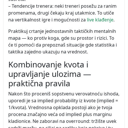
– Tendencije trenera: neki treneri posežu za ranim
promenama, drugi čekaju kraj utakmice. To utiče
na vertikalnost igre i mogućnosti za
live klađenje
.
Praktikuj crtanje jednostavnih taktičkih mentalnih
mapa — ko protiv koga, gde su prostor i rizici. To
će ti pomoći da prepoznaš situacije gde statistika i
taktika zajedno ukazuju na vrednost.
Kombinovanje kvota i
upravljanje ulozima —
praktična pravila
Nakon što proceniš sopstvenu verovatnoću ishoda,
uporedi je sa implied probability iz kvote (implied =
1/kvota). Vrednosna opklada postoji ako je tvoja
procena značajno veća od implied plus marginu
kladionice. Ne zaboravi na overround: tržište uvek
sadrži maržu, pa ciljaj na razliku koja pokriva i tu