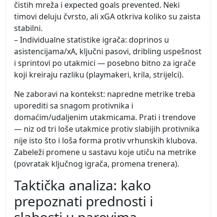
čistih mreža i expected goals prevented. Neki
timovi deluju čvrsto, ali xGA otkriva koliko su zaista
stabilni.
– Individualne statistike igrača: doprinos u
asistencijama/xA, ključni pasovi, dribling uspešnost
i sprintovi po utakmici — posebno bitno za igrače
koji kreiraju razliku (playmakeri, krila, strijelci).
Ne zaboravi na kontekst: napredne metrike treba
uporediti sa snagom protivnika i
domaćim/udaljenim utakmicama. Prati i trendove
— niz od tri loše utakmice protiv slabijih protivnika
nije isto što i loša forma protiv vrhunskih klubova.
Zabeleži promene u sastavu koje utiču na metrike
(povratak ključnog igrača, promena trenera).
Taktička analiza: kako
prepoznati prednosti i
slabosti u parovima