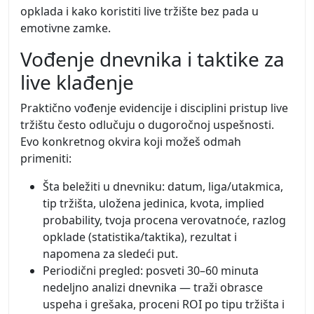
opklada i kako koristiti live tržište bez pada u
emotivne zamke.
Vođenje dnevnika i taktike za
live klađenje
Praktično vođenje evidencije i disciplini pristup live
tržištu često odlučuju o dugoročnoj uspešnosti.
Evo konkretnog okvira koji možeš odmah
primeniti:
Šta beležiti u dnevniku: datum, liga/utakmica,
tip tržišta, uložena jedinica, kvota, implied
probability, tvoja procena verovatnoće, razlog
opklade (statistika/taktika), rezultat i
napomena za sledeći put.
Periodični pregled: posveti 30–60 minuta
nedeljno analizi dnevnika — traži obrasce
uspeha i grešaka, proceni ROI po tipu tržišta i