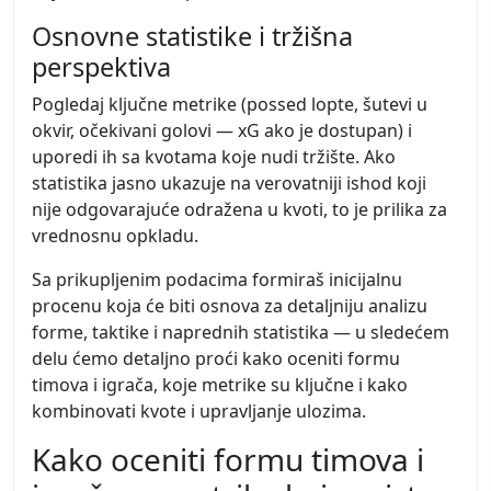
Osnovne statistike i tržišna
perspektiva
Pogledaj ključne metrike (possed lopte, šutevi u
okvir, očekivani golovi — xG ako je dostupan) i
uporedi ih sa kvotama koje nudi tržište. Ako
statistika jasno ukazuje na verovatniji ishod koji
nije odgovarajuće odražena u kvoti, to je prilika za
vrednosnu opkladu.
Sa prikupljenim podacima formiraš inicijalnu
procenu koja će biti osnova za detaljniju analizu
forme, taktike i naprednih statistika — u sledećem
delu ćemo detaljno proći kako oceniti formu
timova i igrača, koje metrike su ključne i kako
kombinovati kvote i upravljanje ulozima.
Kako oceniti formu timova i