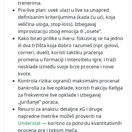
trenerima.
Pre-live plan: uvek ulazi u live sa unapred
definisanim kriterijumima (kada ću ući, koja
veličina uloga, stop-loss). Izbegavaj
improvizaciju zbog emocija ili „osete”.
Kako birati prilike u live-u: fokusiraj se na jedno
ili dva tržišta koja dobro razumeš (npr. golovi,
corneri, dueli), koristi taktiku praćenja
promena u formaciji i intenzitetu igre, i traži
nesklade između svoje brze procene i nove
kvote.
Kontrola rizika: ograniči maksimalni procenat
bankrolla za live opklade, koristi frakciju Kellyja
za frekventne live opklade i izbegavaj
„jurišanje” poraza.
Resursi za analizu: detaljne xG i druge
napredne metrike možeš proveriti na
Understat
— korisno za potvrdu kvantitativnih
procena pre i tokom meča.