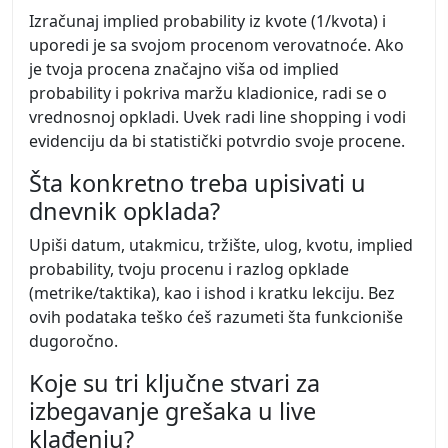
Izračunaj implied probability iz kvote (1/kvota) i
uporedi je sa svojom procenom verovatnoće. Ako
je tvoja procena značajno viša od implied
probability i pokriva maržu kladionice, radi se o
vrednosnoj opkladi. Uvek radi line shopping i vodi
evidenciju da bi statistički potvrdio svoje procene.
Šta konkretno treba upisivati u
dnevnik opklada?
Upiši datum, utakmicu, tržište, ulog, kvotu, implied
probability, tvoju procenu i razlog opklade
(metrike/taktika), kao i ishod i kratku lekciju. Bez
ovih podataka teško ćeš razumeti šta funkcioniše
dugoročno.
Koje su tri ključne stvari za
izbegavanje grešaka u live
klađenju?