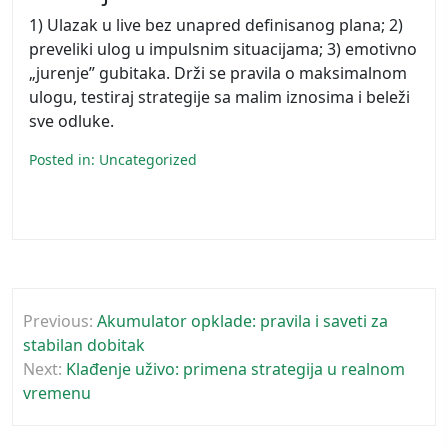
1) Ulazak u live bez unapred definisanog plana; 2)
preveliki ulog u impulsnim situacijama; 3) emotivno
„jurenje” gubitaka. Drži se pravila o maksimalnom
ulogu, testiraj strategije sa malim iznosima i beleži
sve odluke.
Posted in:
Uncategorized
Post
Previous:
Akumulator opklade: pravila i saveti za
navigation
stabilan dobitak
Next:
Klađenje uživo: primena strategija u realnom
vremenu