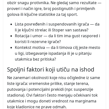
obzir snagu protivnika. Ne gledaj samo rezultate —
proveri i način igre, broj postignutih i primljenih
golova ili ključne statistike za taj sport.
Lista povređenih i suspendovanih igrača — da
li je ključni strelac ili štoper van sastava?
Rotacija i umor — da li tim ima gust raspored i
koristi li rezervne igrače?
Kontekst motiva — da li timova cilj jeste mesto
u ligi, izbegavanje ispadanja ili je u pitanju
utakmica bez pritiska?
Spoljni faktori koji utiču na ishod
Ne zanemari okolnosti koje nisu očigledne iz same
liste igrača: vremenske prilike, stanje terena,
putovanja i potencijalni prekidi (npr. suspenzije
stadiona). Ovi faktori često menjaju očekivani tok
utakmice i mogu doneti vrednost na marginama
koje kladionice ne prave odmah.