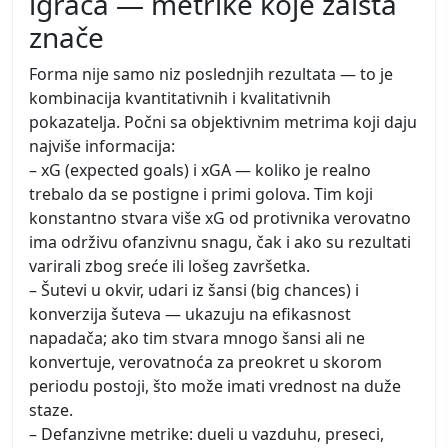
igrača — metrike koje zaista
znače
Forma nije samo niz poslednjih rezultata — to je
kombinacija kvantitativnih i kvalitativnih
pokazatelja. Počni sa objektivnim metrima koji daju
najviše informacija:
– xG (expected goals) i xGA — koliko je realno
trebalo da se postigne i primi golova. Tim koji
konstantno stvara više xG od protivnika verovatno
ima održivu ofanzivnu snagu, čak i ako su rezultati
varirali zbog sreće ili lošeg završetka.
– Šutevi u okvir, udari iz šansi (big chances) i
konverzija šuteva — ukazuju na efikasnost
napadača; ako tim stvara mnogo šansi ali ne
konvertuje, verovatnoća za preokret u skorom
periodu postoji, što može imati vrednost na duže
staze.
– Defanzivne metrike: dueli u vazduhu, preseci,