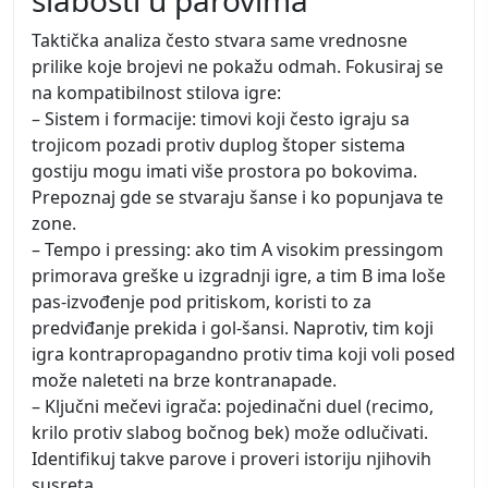
Taktička analiza često stvara same vrednosne
prilike koje brojevi ne pokažu odmah. Fokusiraj se
na kompatibilnost stilova igre:
– Sistem i formacije: timovi koji često igraju sa
trojicom pozadi protiv duplog štoper sistema
gostiju mogu imati više prostora po bokovima.
Prepoznaj gde se stvaraju šanse i ko popunjava te
zone.
– Tempo i pressing: ako tim A visokim pressingom
primorava greške u izgradnji igre, a tim B ima loše
pas-izvođenje pod pritiskom, koristi to za
predviđanje prekida i gol-šansi. Naprotiv, tim koji
igra kontrapropagandno protiv tima koji voli posed
može naleteti na brze kontranapade.
– Ključni mečevi igrača: pojedinačni duel (recimo,
krilo protiv slabog bočnog bek) može odlučivati.
Identifikuj takve parove i proveri istoriju njihovih
susreta.