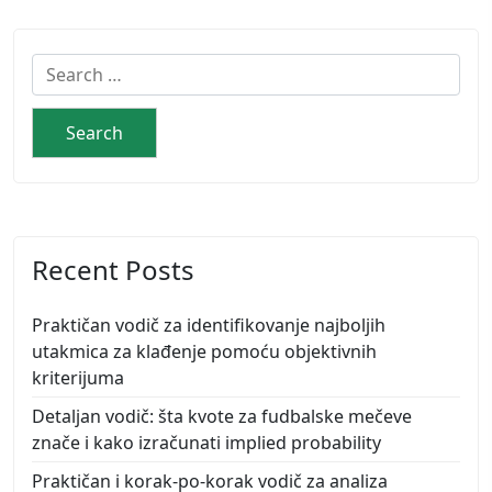
Search
for:
Recent Posts
Praktičan vodič za identifikovanje najboljih
utakmica za klađenje pomoću objektivnih
kriterijuma
Detaljan vodič: šta kvote za fudbalske mečeve
znače i kako izračunati implied probability
Praktičan i korak‑po‑korak vodič za analiza