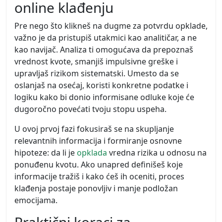
online klađenju
Pre nego što klikneš na dugme za potvrdu opklade,
važno je da pristupiš utakmici kao analitičar, a ne
kao navijač. Analiza ti omogućava da prepoznaš
vrednost kvote, smanjiš impulsivne greške i
upravljaš rizikom sistematski. Umesto da se
oslanjaš na osećaj, koristi konkretne podatke i
logiku kako bi donio informisane odluke koje će
dugoročno povećati tvoju stopu uspeha.
U ovoj prvoj fazi fokusiraš se na skupljanje
relevantnih informacija i formiranje osnovne
hipoteze: da li je
opklada
vredna rizika u odnosu na
ponuđenu kvotu. Ako unapred definišeš koje
informacije tražiš i kako ćeš ih oceniti, proces
klađenja postaje ponovljiv i manje podložan
emocijama.
Praktični koraci za