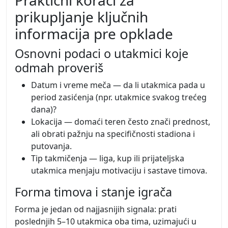
prikupljanje ključnih
informacija pre opklade
Osnovni podaci o utakmici koje
odmah proveriš
Datum i vreme meča — da li utakmica pada u
period zasićenja (npr. utakmice svakog trećeg
dana)?
Lokacija — domaći teren često znači prednost,
ali obrati pažnju na specifičnosti stadiona i
putovanja.
Tip takmičenja — liga, kup ili prijateljska
utakmica menjaju motivaciju i sastave timova.
Forma timova i stanje igrača
Forma je jedan od najjasnijih signala: prati
poslednjih 5–10 utakmica oba tima, uzimajući u