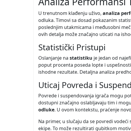
Analiza Performansi
U trenutnom klađenju uživo,
analiza per
odluka. Timovi sa dosad pokazanim statis
poslednjim utakmicama i međusobni mečev
ovih detalja može značajno uticati na isho
Statistički Pristupi
Oslanjanje na
statistiku
je jedan od najef
poput procenta poseda lopte i uspešnosti
ishodne rezultate. Detaljna analiza pred
Uticaj Povreda i Suspen
Povrede i suspendovanja igrača mogu potp
dostupni značajno oslabljavaju tim i mogu
odluke
. U ovom kontekstu, praćenje novost
Na primer, u slučaju da se povredi vodeći 
ekipe. To može rezultirati gubitkom motiva