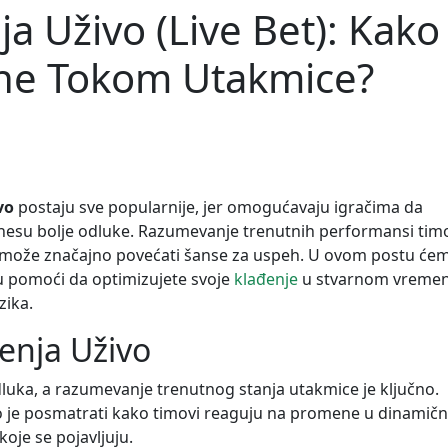
ja Uživo (Live Bet): Kako
ene Tokom Utakmice?
vo
postaju sve popularnije, jer omogućavaju igračima da
nesu bolje odluke. Razumevanje trenutnih performansi tim
može značajno povećati šanse za uspeh. U ovom postu će
pomoći da optimizujete svoje
klađenje
u stvarnom vremen
zika.
đenja Uživo
luka, a razumevanje trenutnog stanja utakmice je ključno.
no je posmatrati kako timovi reaguju na promene u dinami
koje se pojavljuju.