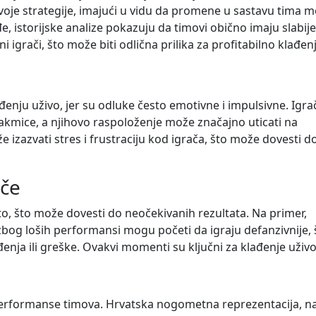
 svoje strategije, imajući u vidu da promene u sastavu tima 
e, istorijske analize pokazuju da timovi obično imaju slabije
 igrači, što može biti odlična prilika za profitabilno klađenj
đenju uživo, jer su odluke često emotivne i impulsivne. Igrač
takmice, a njihovo raspoloženje može značajno uticati na
 izazvati stres i frustraciju kod igrača, što može dovesti d
ače
ito, što može dovesti do neočekivanih rezultata. Na primer,
 zbog loših performansi mogu početi da igraju defanzivnije, 
ja ili greške. Ovakvi momenti su ključni za klađenje uživo
performanse timova. Hrvatska nogometna reprezentacija, n