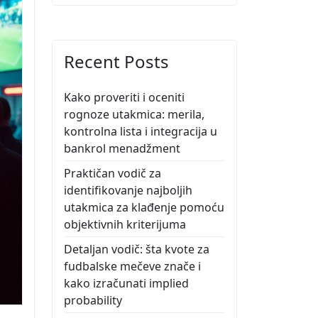
Recent Posts
Kako proveriti i oceniti
rognoze utakmica: merila,
kontrolna lista i integracija u
bankrol menadžment
Praktičan vodič za
identifikovanje najboljih
utakmica za klađenje pomoću
objektivnih kriterijuma
Detaljan vodič: šta kvote za
fudbalske mečeve znače i
kako izračunati implied
probability