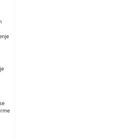
h
enje
je
 se
forme