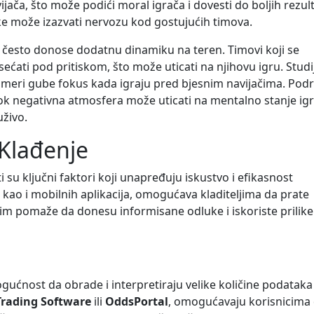
jača, što može podići moral igrača i dovesti do boljih rezult
ke može izazvati nervozu kod gostujućih timova.
često donose dodatnu dinamiku na teren. Timovi koji se
ati pod pritiskom, što može uticati na njihovu igru. Studi
 meri gube fokus kada igraju pred bjesnim navijačima. Pod
k negativna atmosfera može uticati na mentalno stanje igr
uživo.
 Klađenje
 su ključni faktori koji unapređuju iskustvo i efikasnost
, kao i mobilnih aplikacija, omogućava kladiteljima da prate
m pomaže da donesu informisane odluke i iskoriste prilike
ogućnost da obrade i interpretiraju velike količine podataka
Trading Software
ili
OddsPortal
, omogućavaju korisnicima