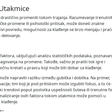
Utakmice
e drastično promeniti tokom trajanja. Razumevanje trenutni
ičke promene ili psihološki pritisak, može doneti znatne
oživi povredu, mogućnosti za klađenje se brzo menjaju i prać
 delovanje.
faktora, uključujući analizu statističkih podataka, poznavan
agovanja na promene. Takođe, važno je pratiti tok igre i
očnu kretati u pravcu koji može biti dobar za klađenje.
ože napraviti razliku između gubitka i dobitka. Na primer,
acije; tim koji je pod pritiskom može izgubiti fokus, a to će
ički trendovi poput postotka uspešnosti šuteva ili trenutne 
 analiziranje ovih faktora tokom utakmice može pomoći u
o klađenje.