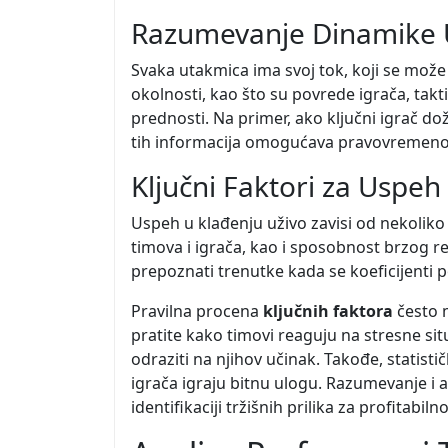
Razumevanje Dinamike 
Svaka utakmica ima svoj tok, koji se mož
okolnosti, kao što su povrede igrača, takt
prednosti. Na primer, ako ključni igrač d
tih informacija omogućava pravovremeno
Ključni Faktori za Uspeh
Uspeh u klađenju uživo zavisi od nekoliko 
timova i igrača, kao i sposobnost brzog re
prepoznati trenutke kada se koeficijenti p
Pravilna procena
ključnih faktora
često m
pratite kako timovi reaguju na stresne situ
odraziti na njihov učinak. Takođe, statist
igrača igraju bitnu ulogu. Razumevanje i
identifikaciji tržišnih prilika za profitabiln