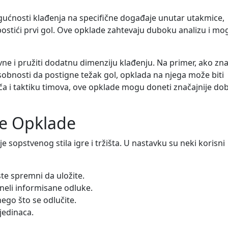
ućnosti klađenja na specifične događaje unutar utakmice,
e postići prvi gol. Ove opklade zahtevaju duboku analizu i mo
ne i pružiti dodatnu dimenziju klađenju. Na primer, ako zn
sobnosti da postigne težak gol, opklada na njega može biti
ča i taktiku timova, ove opklade mogu doneti značajnije dob
ve Opklade
sopstvenog stila igre i tržišta. U nastavku su neki korisni
ste spremni da uložite.
neli informisane odluke.
ego što se odlučite.
jedinaca.