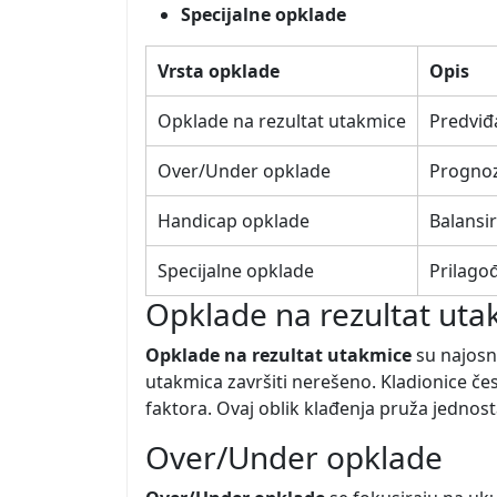
Specijalne opklade
Vrsta opklade
Opis
Opklade na rezultat utakmice
Predviđ
Over/Under opklade
Prognoz
Handicap opklade
Balansi
Specijalne opklade
Prilago
Opklade na rezultat uta
Opklade na rezultat utakmice
su najosno
utakmica završiti nerešeno. Kladionice čes
faktora. Ovaj oblik klađenja pruža jednos
Over/Under opklade