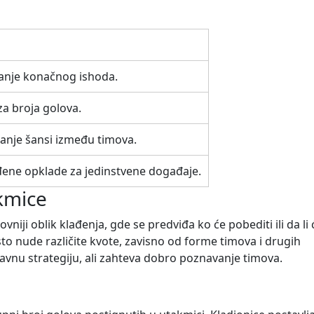
anje konačnog ishoda.
a broja golova.
ranje šansi između timova.
đene opklade za jedinstvene događaje.
kmice
vniji oblik klađenja, gde se predviđa ko će pobediti ili da li 
to nude različite kvote, zavisno od forme timova i drugih
tavnu strategiju, ali zahteva dobro poznavanje timova.