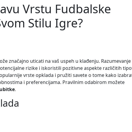
ravu Vrstu Fudbalske
vom Stilu Igre?
že značajno uticati na vaš uspeh u klađenju. Razumevanje
otencijalne rizike i iskoristili pozitivne aspekte različitih tip
pularnije vrste opklada i pružiti savete o tome kako izabra
sobnostima i preferencijama. Pravilnim odabirom možete
ubitke
.
klada