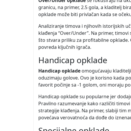
Over/Under opklade
se fokusiraju na uku
granicu, na primer, 2.5 gola, a kladitelj bira
opklade može biti privlačan kada se očekuj
Analiziranje timova i njihovih istorijskih
klađenja “Over/Under”. Na primer, timovi
što stvara priliku za profitabilne opklade
povreda ključnih igrača.
Handicap opklade
Handicap opklade
omogućavaju kladitelj
oduzimaju golove. Ovo je korisno kada post
favorit počinje sa -1 golom, oni moraju po
Handicap opklade su popularne jer dodaju 
Pravilno razumevanje kako različiti timo
strategije klađenja. Na primer, slabiji tim 
povećava verovatnoća da dođe do iznena
Specijalne opklade