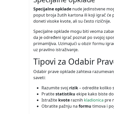
Specijalne opklade
nude jedinstvene mog
poput broja žutih kartona ili koji igrač ć
doneti visoke kvote, ali su često rizičnije.
Specijalne opklade mogu biti veoma zabav
da je određeni igrač poznat po svojoj spo
primamljiva. Uzimajući u obzir formu igra
uz pravilno istraživanje.
Tipovi za Odabir Pra
Odabir prave opklade zahteva razumevanje 
saveti:
Razumite svoj
rizik
– odredite koliko 
Pratite
statistiku
ekipe kako biste do
Istražite
kvote
raznih
kladionica
pre n
Obratite pažnju na
formu
timova i po