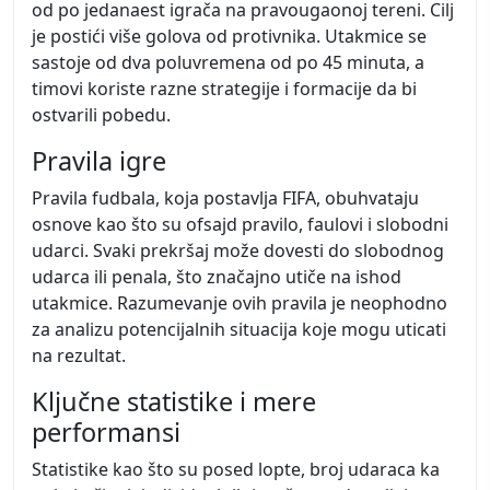
od po jedanaest igrača na pravougaonoj tereni. Cilj
je postići više golova od protivnika. Utakmice se
sastoje od dva poluvremena od po 45 minuta, a
timovi koriste razne strategije i formacije da bi
ostvarili pobedu.
Pravila igre
Pravila fudbala, koja postavlja FIFA, obuhvataju
osnove kao što su ofsajd pravilo, faulovi i slobodni
udarci. Svaki prekršaj može dovesti do slobodnog
udarca ili penala, što značajno utiče na ishod
utakmice. Razumevanje ovih pravila je neophodno
za analizu potencijalnih situacija koje mogu uticati
na rezultat.
Ključne statistike i mere
performansi
Statistike kao što su posed lopte, broj udaraca ka