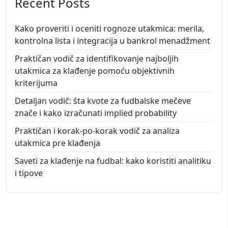
Recent Posts
Kako proveriti i oceniti rognoze utakmica: merila,
kontrolna lista i integracija u bankrol menadžment
Praktičan vodič za identifikovanje najboljih
utakmica za klađenje pomoću objektivnih
kriterijuma
Detaljan vodič: šta kvote za fudbalske mečeve
znače i kako izračunati implied probability
Praktičan i korak‑po‑korak vodič za analiza
utakmica pre klađenja
Saveti za klađenje na fudbal: kako koristiti analitiku
i tipove