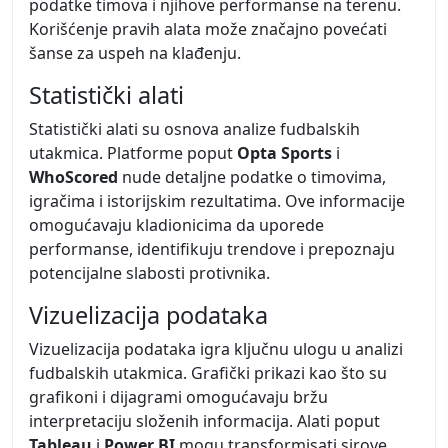
podatke timova i njihove performanse na terenu.
Korišćenje pravih alata može značajno povećati
šanse za uspeh na klađenju.
Statistički alati
Statistički alati su osnova analize fudbalskih
utakmica. Platforme poput
Opta Sports
i
WhoScored
nude detaljne podatke o timovima,
igračima i istorijskim rezultatima. Ove informacije
omogućavaju kladionicima da uporede
performanse, identifikuju trendove i prepoznaju
potencijalne slabosti protivnika.
Vizuelizacija podataka
Vizuelizacija podataka igra ključnu ulogu u analizi
fudbalskih utakmica. Grafički prikazi kao što su
grafikoni i dijagrami omogućavaju bržu
interpretaciju složenih informacija. Alati poput
Tableau
i
Power BI
mogu transformisati sirove