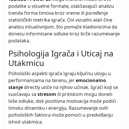
podatke u vizuelne formate, olakšavajući analizu
trenda forma timova kroz vreme ili poređenje
statističkih metrika igrača. Ovi vizuelni alati čine
analizu intuativnijom, što pomaže kladionicima da
donesu informisane odluke kroz brže razumevanje
podataka.
Psihologija Igrača i Uticaj na
Utakmicu
Psihološki aspekti igrača igraju ključnu ulogu u
performansama na terenu, jer
emocionalno
stanje
directly utiče na njihov učinak. Igrači koji se
suočavaju sa
stresom
ili pritiskom mogu doneti
loše odluke, dok pozitivna motivacija može podići
timsku dinamiku i energiju. Razumevanje ovih
psiholoških faktora može pomoći u predviđanju
ishod utakmica.