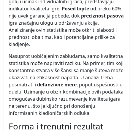
golu i učinak individualnih igrača, predstavljaju
indikator kvaliteta igre.
Posed lopte
od preko 60%
nije uvek garancija pobede, dok
preciznost pasova
igra značajnu ulogu u održavanju akcija.
Analiziranje ovih statistika može otkriti slabosti i
prednosti oba tima, kao i potencijalne prilike za
kladjenje.
Nasuprot uobičajenim zabludama, samo kvalitetna
statistika može napraviti razliku. Na primer, tim koji
konstantno stvara više šansi sa manje šuteva može
ukazivati na efikasnost napada. U analizi treba
posmatrati i
defanzivne mere
, poput uspešnosti u
duelu. Uzimanje u obzir kombinacije ovih podataka
omogućava dubinsko razumevanje kvaliteta igara
na terenu, što je ključno pri donošenju
informisanih kladioničarskih odluka.
Forma i trenutni rezultat