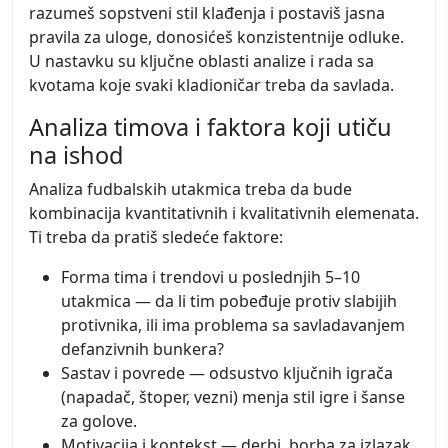
razumeš sopstveni stil klađenja i postaviš jasna
pravila za uloge, donosićeš konzistentnije odluke.
U nastavku su ključne oblasti analize i rada sa
kvotama koje svaki kladioničar treba da savlada.
Analiza timova i faktora koji utiču
na ishod
Analiza fudbalskih utakmica treba da bude
kombinacija kvantitativnih i kvalitativnih elemenata.
Ti treba da pratiš sledeće faktore:
Forma tima i trendovi u poslednjih 5–10
utakmica — da li tim pobeđuje protiv slabijih
protivnika, ili ima problema sa savladavanjem
defanzivnih bunkera?
Sastav i povrede — odsustvo ključnih igrača
(napadač, štoper, vezni) menja stil igre i šanse
za golove.
Motivacija i kontekst — derbi, borba za izlazak