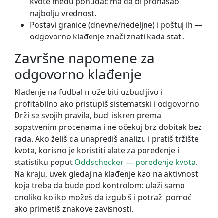
kvote među ponuđačima da bi pronašao
najbolju vrednost.
Postavi granice (dnevne/nedeljne) i poštuj ih —
odgovorno klađenje znači znati kada stati.
Završne napomene za
odgovorno klađenje
Klađenje na fudbal može biti uzbudljivo i
profitabilno ako pristupiš sistematski i odgovorno.
Drži se svojih pravila, budi iskren prema
sopstvenim procenama i ne očekuj brz dobitak bez
rada. Ako želiš da unaprediš analizu i pratiš tržište
kvota, korisno je koristiti alate za poređenje i
statistiku poput
Oddschecker — poređenje kvota
.
Na kraju, uvek gledaj na klađenje kao na aktivnost
koja treba da bude pod kontrolom: ulaži samo
onoliko koliko možeš da izgubiš i potraži pomoć
ako primetiš znakove zavisnosti.