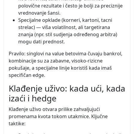
polovične rezultate i često je bolji za preciznije
vrednovanje šansi.
Specijalne opklade (korneri, kartoni, tacni
strelac) — viša volatilnost, ali targetirana
znanja (npr. stil sudjenja određenog arbitra)
mogu dati prednost.
Pravilo: singlovi na value betovima čuvaju bankrol,
kombinacije su za zabavne, visoko-rizicne
pokušaje, a specijalne linije koristiš kada imaš
specifičan edge.
Klađenje uživo: kada ući, kada
izaći i hedge
Klađenje uživo otvara prilike zahvaljujući
promenama kvota tokom utakmice. Ključne
taktike: