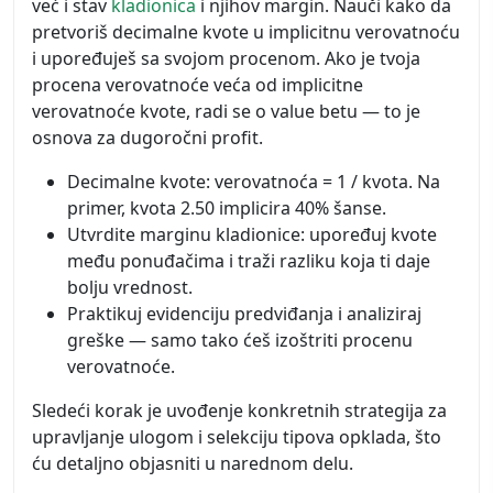
već i stav
kladionica
i njihov margin. Nauči kako da
pretvoriš decimalne kvote u implicitnu verovatnoću
i upoređuješ sa svojom procenom. Ako je tvoja
procena verovatnoće veća od implicitne
verovatnoće kvote, radi se o value betu — to je
osnova za dugoročni profit.
Decimalne kvote: verovatnoća = 1 / kvota. Na
primer, kvota 2.50 implicira 40% šanse.
Utvrdite marginu kladionice: upoređuj kvote
među ponuđačima i traži razliku koja ti daje
bolju vrednost.
Praktikuj evidenciju predviđanja i analiziraj
greške — samo tako ćeš izoštriti procenu
verovatnoće.
Sledeći korak je uvođenje konkretnih strategija za
upravljanje ulogom i selekciju tipova opklada, što
ću detaljno objasniti u narednom delu.