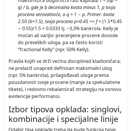
maksimizira dugoročni rast kapitala: f
= (bp −
q) / b, gde je b decimalna kvota minus 1, p tvoja
procena verovatnoće, a q = 1 − p. Primer: kvota
2.50 (b=1.5), tvoja procena p=0.45 => f
= (1.5*0.45
− 0.55)/1.5 = 0.0333 tj. ~3,3% bankrola. Kelly je
moćan ali varljiv: precenjene procene dovode
do prevelikih uloga, pa se često koristi
“fractional Kelly” (npr. 50% Kelly).
Pravila kojih se drži većina disciplined kladioničara:
ne prelaziš unapred definisan maksimalni ulog
(npr. 5% bankrola), prilagođavaš uloge prema
pouzdanosti svoje procene (manje za spekulativne
tikete), i redovno rebalansiraš strategiju na osnovu
evidencije performansi.
Izbor tipova opklada: singlovi,
kombinacije i specijalne linije
Odabir tipa opklade treba da bude funkcija tvoje