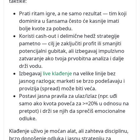
taktike:
Prati ritam igre, a ne samo rezultat — tim koji
dominira u šansama često će kasnije imati
bolje kvote za pobedu.
Koristi cash-out i delimične hedž strategije
pametno — cilj je zaključiti profit ili smanjiti
potencijalni gubitak, ali izbegavaj impulzivno
zatvaranje ako tvoja prvobitna analiza i dalje
drži vodu.
Izbegavaj
live klađenje
na velike linije bez
jasnog razloga; marketi se brzo podešavaju i
provizija (spread) može biti veća.
Postavi jasna pravila za ulaz/izlaz (npr. uđi
samo ako kvota poveća za >=20% u odnosu na
pretpot) i drži se njih da sprečiš emocionalne
odluke.
Klađenje uživo je moćan alat, ali zahteva disciplinu,
brzo donošenje odluka i jasnu strategiju za