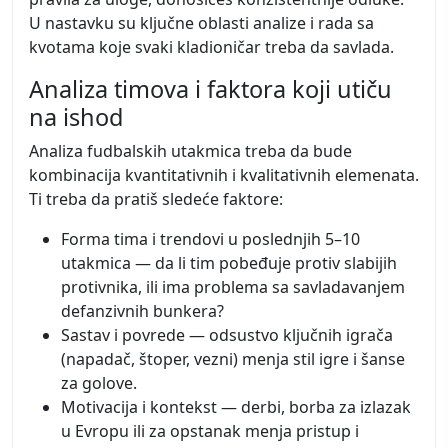
U nastavku su ključne oblasti analize i rada sa
kvotama koje svaki kladioničar treba da savlada.
Analiza timova i faktora koji utiču
na ishod
Analiza fudbalskih utakmica treba da bude
kombinacija kvantitativnih i kvalitativnih elemenata.
Ti treba da pratiš sledeće faktore:
Forma tima i trendovi u poslednjih 5–10
utakmica — da li tim pobeđuje protiv slabijih
protivnika, ili ima problema sa savladavanjem
defanzivnih bunkera?
Sastav i povrede — odsustvo ključnih igrača
(napadač, štoper, vezni) menja stil igre i šanse
za golove.
Motivacija i kontekst — derbi, borba za izlazak
u Evropu ili za opstanak menja pristup i