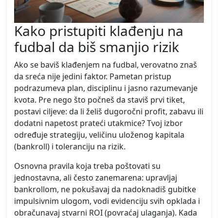
Kako pristupiti klađenju na
fudbal da biš smanjio rizik
Ako se baviš klađenjem na fudbal, verovatno znaš
da sreća nije jedini faktor. Pametan pristup
podrazumeva plan, disciplinu i jasno razumevanje
kvota. Pre nego što počneš da staviš prvi tiket,
postavi ciljeve: da li želiš dugoročni profit, zabavu ili
dodatni napetost prateći utakmice? Tvoj izbor
određuje strategiju, veličinu uloženog kapitala
(bankroll) i toleranciju na rizik.
Osnovna pravila koja treba poštovati su
jednostavna, ali često zanemarena: upravljaj
bankrollom, ne pokušavaj da nadoknadiš gubitke
impulsivnim ulogom, vodi evidenciju svih opklada i
obračunavaj stvarni ROI (povraćaj ulaganja). Kada