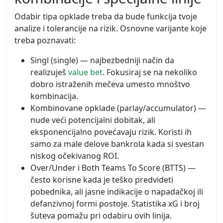
Odabir tipa opklade treba da bude funkcija tvoje
analize i tolerancije na rizik. Osnovne varijante koje
treba poznavati:
Singl (single) — najbezbedniji način da
realizuješ
value bet
. Fokusiraj se na nekoliko
dobro istraženih mečeva umesto mnoštvo
kombinacija.
Kombinovane opklade (parlay/accumulator) —
nude veći potencijalni dobitak, ali
eksponencijalno povećavaju rizik. Koristi ih
samo za male delove bankrola kada si svestan
niskog očekivanog ROI.
Over/Under i Both Teams To Score (BTTS) —
često korisne kada je teško predvideti
pobednika, ali jasne indikacije o napadačkoj ili
defanzivnoj formi postoje. Statistika xG i broj
šuteva pomažu pri odabiru ovih linija.