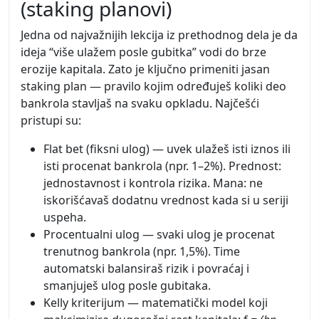
(staking planovi)
Jedna od najvažnijih lekcija iz prethodnog dela je da
ideja “više ulažem posle gubitka” vodi do brze
erozije kapitala. Zato je ključno primeniti jasan
staking plan — pravilo kojim određuješ koliki deo
bankrola stavljaš na svaku opkladu. Najčešći
pristupi su:
Flat bet (fiksni ulog) — uvek ulažeš isti iznos ili
isti procenat bankrola (npr. 1–2%). Prednost:
jednostavnost i kontrola rizika. Mana: ne
iskorišćavaš dodatnu vrednost kada si u seriji
uspeha.
Procentualni ulog — svaki ulog je procenat
trenutnog bankrola (npr. 1,5%). Time
automatski balansiraš rizik i povraćaj i
smanjuješ ulog posle gubitaka.
Kelly kriterijum — matematički model koji