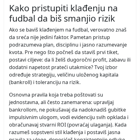
Kako pristupiti klađenju na
fudbal da biš smanjio rizik
Ako se baviš klađenjem na fudbal, verovatno znaš
da sreća nije jedini faktor. Pametan pristup
podrazumeva plan, disciplinu i jasno razumevanje
kvota. Pre nego što počneš da staviš prvi tiket,
postavi ciljeve: da li želiš dugoročni profit, zabavu ili
dodatni napetost prateći utakmice? Tvoj izbor
određuje strategiju, veličinu uloženog kapitala
(bankroll) i toleranciju na rizik.
Osnovna pravila koja treba poštovati su
jednostavna, ali često zanemarena: upravljaj
bankrollom, ne pokušavaj da nadoknadiš gubitke
impulsivnim ulogom, vodi evidenciju svih opklada i
obračunavaj stvarni ROI (povraćaj ulaganja). Kada
razumeš sopstveni stil klađenja i postaviš jasna
pravila za uloge, donosićeš konzistentnije odluke.