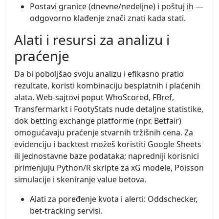
Postavi granice (dnevne/nedeljne) i poštuj ih —
odgovorno klađenje znači znati kada stati.
Alati i resursi za analizu i
praćenje
Da bi poboljšao svoju analizu i efikasno pratio
rezultate, koristi kombinaciju besplatnih i plaćenih
alata. Web-sajtovi poput WhoScored, FBref,
Transfermarkt i FootyStats nude detaljne statistike,
dok betting exchange platforme (npr. Betfair)
omogućavaju praćenje stvarnih tržišnih cena. Za
evidenciju i backtest možeš koristiti Google Sheets
ili jednostavne baze podataka; napredniji korisnici
primenjuju Python/R skripte za xG modele, Poisson
simulacije i skeniranje value betova.
Alati za poređenje kvota i alerti: Oddschecker,
bet-tracking servisi.