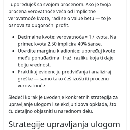
i upoređuješ sa svojom procenom. Ako je tvoja
procena verovatnoće veća od implicitne
verovatnoće kvote, radi se o value betu — to je
osnova za dugoročni profit.
Decimalne kvote: verovatnoća = 1 / kvota. Na
primer, kvota 2.50 implicira 40% šanse.
Utvrdite marginu kladionice: upoređuj kvote
među ponuđačima i traži razliku koja ti daje
bolju vrednost.
Praktikuj evidenciju predviđanja i analiziraj
greške — samo tako ćeš izoštriti procenu
verovatnoće.
Sledeći korak je uvođenje konkretnih strategija za
upravljanje ulogom i selekciju tipova opklada, što
ću detaljno objasniti u narednom delu.
Strategije upravljanja ulogom