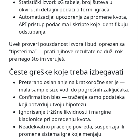
Statistički izvori: xG tabele, broj šuteva u
okviru, ili detaljni podaci o formi igrača.
Automatizacija: upozorenja za promene kvota,
API pristup podacima i skripte koje identifikuju
odstupanja.
Uvek proveri pouzdanost izvora i budi oprezan sa
“tipsterima” — prati njihove rezultate na duži rok
pre nego što im veruješ.
Česte greške koje treba izbegavati
Preterano oslanjanje na kratkoročne serije —
mala sample size vodi do pogrešnih zaključaka.
Confirmation bias — traženje samo podataka
koji potvrđuju tvoju hipotezu.
Ignorisanje tržišne likvidnosti i margine
kladionice pri poređenju kvota.
Neadekvatno praćenje povreda, suspenzija ili
promena sistema igre koje menjaju