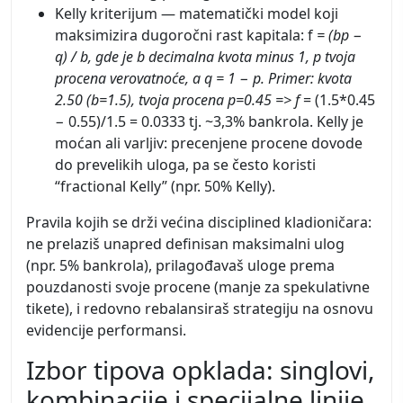
Kelly kriterijum — matematički model koji
maksimizira dugoročni rast kapitala: f
= (bp −
q) / b, gde je b decimalna kvota minus 1, p tvoja
procena verovatnoće, a q = 1 − p. Primer: kvota
2.50 (b=1.5), tvoja procena p=0.45 => f
= (1.5*0.45
− 0.55)/1.5 = 0.0333 tj. ~3,3% bankrola. Kelly je
moćan ali varljiv: precenjene procene dovode
do prevelikih uloga, pa se često koristi
“fractional Kelly” (npr. 50% Kelly).
Pravila kojih se drži većina disciplined kladioničara:
ne prelaziš unapred definisan maksimalni ulog
(npr. 5% bankrola), prilagođavaš uloge prema
pouzdanosti svoje procene (manje za spekulativne
tikete), i redovno rebalansiraš strategiju na osnovu
evidencije performansi.
Izbor tipova opklada: singlovi,
kombinacije i specijalne linije