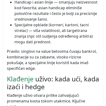
Handicap i asian linije — smanjuju neizvesnost
kod favorita; asian handicap eliminiše
polovične rezultate i često je bolji za preciznije
vrednovanje šansi.
Specijalne opklade (korneri, kartoni, tacni
strelac) — viša volatilnost, ali targetirana
znanja (npr. stil sudjenja određenog arbitra)
mogu dati prednost.
Pravilo: singlovi na value betovima čuvaju bankrol,
kombinacije su za zabavne, visoko-rizicne
pokušaje, a specijalne linije koristiš kada imaš
specifičan edge.
Klađenje
uživo: kada ući, kada
izaći i hedge
Klađenje uživo otvara prilike zahvaljujući
promenama kvota tokom utakmice. Ključne