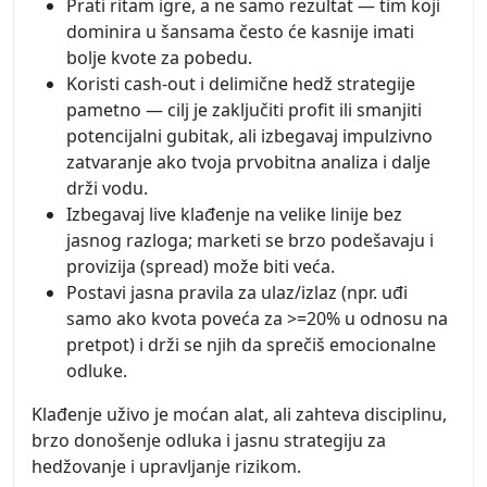
Prati ritam igre, a ne samo rezultat — tim koji
dominira u šansama često će kasnije imati
bolje kvote za pobedu.
Koristi cash-out i delimične hedž strategije
pametno — cilj je zaključiti profit ili smanjiti
potencijalni gubitak, ali izbegavaj impulzivno
zatvaranje ako tvoja prvobitna analiza i dalje
drži vodu.
Izbegavaj live klađenje na velike linije bez
jasnog razloga; marketi se brzo podešavaju i
provizija (spread) može biti veća.
Postavi jasna pravila za ulaz/izlaz (npr. uđi
samo ako kvota poveća za >=20% u odnosu na
pretpot) i drži se njih da sprečiš emocionalne
odluke.
Klađenje uživo je moćan alat, ali zahteva disciplinu,
brzo donošenje odluka i jasnu strategiju za
hedžovanje i upravljanje rizikom.