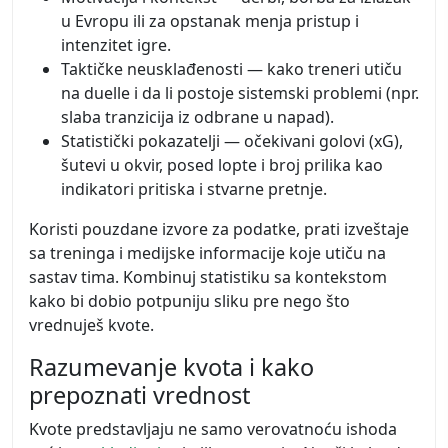
u Evropu ili za opstanak menja pristup i
intenzitet igre.
Taktičke neusklađenosti — kako treneri utiču
na duelle i da li postoje sistemski problemi (npr.
slaba tranzicija iz odbrane u napad).
Statistički pokazatelji — očekivani golovi (xG),
šutevi u okvir, posed lopte i broj prilika kao
indikatori pritiska i stvarne pretnje.
Koristi pouzdane izvore za podatke, prati izveštaje
sa treninga i medijske informacije koje utiču na
sastav tima. Kombinuj statistiku sa kontekstom
kako bi dobio potpuniju sliku pre nego što
vrednuješ kvote.
Razumevanje kvota i kako
prepoznati vrednost
Kvote predstavljaju ne samo verovatnoću ishoda