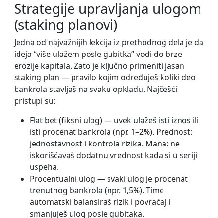
Strategije upravljanja ulogom
(staking planovi)
Jedna od najvažnijih lekcija iz prethodnog dela je da
ideja “više ulažem posle gubitka” vodi do brze
erozije kapitala. Zato je ključno primeniti jasan
staking plan — pravilo kojim određuješ koliki deo
bankrola stavljaš na svaku opkladu. Najčešći
pristupi su:
Flat bet (fiksni ulog) — uvek ulažeš isti iznos ili
isti procenat bankrola (npr. 1–2%). Prednost:
jednostavnost i kontrola rizika. Mana: ne
iskorišćavaš dodatnu vrednost kada si u seriji
uspeha.
Procentualni ulog — svaki ulog je procenat
trenutnog bankrola (npr. 1,5%). Time
automatski balansiraš rizik i povraćaj i
smanjuješ ulog posle gubitaka.