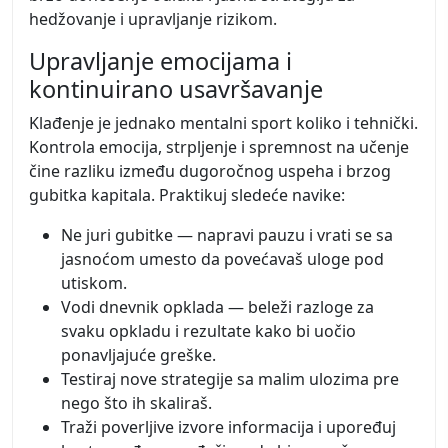
hedžovanje i upravljanje rizikom.
Upravljanje emocijama i
kontinuirano usavršavanje
Klađenje je jednako mentalni sport koliko i tehnički.
Kontrola emocija, strpljenje i spremnost na učenje
čine razliku između dugoročnog uspeha i brzog
gubitka kapitala. Praktikuj sledeće navike:
Ne juri gubitke — napravi pauzu i vrati se sa
jasnoćom umesto da povećavaš uloge pod
utiskom.
Vodi dnevnik opklada — beleži razloge za
svaku opkladu i rezultate kako bi uočio
ponavljajuće greške.
Testiraj nove strategije sa malim ulozima pre
nego što ih skaliraš.
Traži poverljive izvore informacija i upoređuj