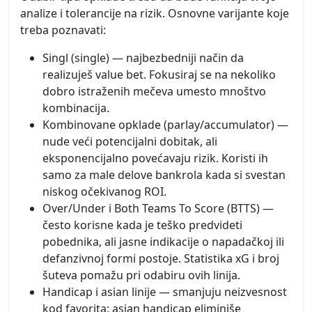
analize i tolerancije na rizik. Osnovne varijante koje
treba poznavati:
Singl (single) — najbezbedniji način da
realizuješ value bet. Fokusiraj se na nekoliko
dobro istraženih mečeva umesto mnoštvo
kombinacija.
Kombinovane opklade (parlay/accumulator) —
nude veći potencijalni dobitak, ali
eksponencijalno povećavaju rizik. Koristi ih
samo za male delove bankrola kada si svestan
niskog očekivanog ROI.
Over/Under i Both Teams To Score (BTTS) —
često korisne kada je teško predvideti
pobednika, ali jasne indikacije o napadačkoj ili
defanzivnoj formi postoje. Statistika xG i broj
šuteva pomažu pri odabiru ovih linija.
Handicap i asian linije — smanjuju neizvesnost
kod favorita; asian handicap eliminiše