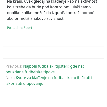
Na kraju, uvek gledaj na klađenje kao na aktivnost
koja treba da bude pod kontrolom: ulaži samo
onoliko koliko možeš da izgubiš i potraži pomoć
ako primetiš znakove zavisnosti.
Posted in:
Sport
Post
Previous:
Najbolji fudbalski tipsteri: gde naći
navigation
pouzdane fudbalske tipove
Next:
Kvote za klađenje na fudbal: kako ih čitati i
iskoristiti u tipovanju