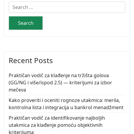
Search
for:
Recent Posts
Praktičan vodič za klađenje na tržišta golova
(GG/NG i više/ispod 2.5) — kriterijumi za izbor
mečeva
Kako proveriti i oceniti rognoze utakmica: merila,
kontrolna lista i integracija u bankrol menadžment
Praktičan vodič za identifikovanje najboljih
utakmica za klađenje pomoću objektivnih
kriterijuma