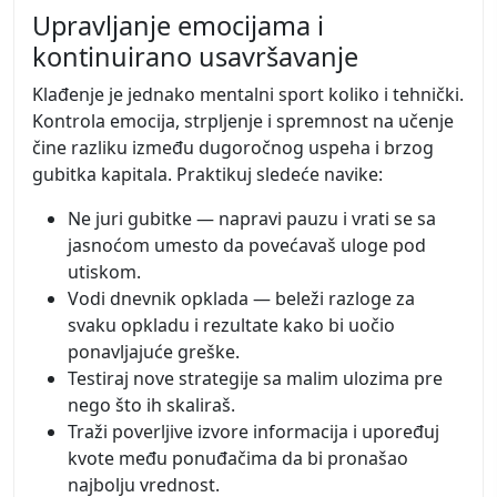
Upravljanje emocijama i
kontinuirano usavršavanje
Klađenje je jednako mentalni sport koliko i tehnički.
Kontrola emocija, strpljenje i spremnost na učenje
čine razliku između dugoročnog uspeha i brzog
gubitka kapitala. Praktikuj sledeće navike:
Ne juri gubitke — napravi pauzu i vrati se sa
jasnoćom umesto da povećavaš uloge pod
utiskom.
Vodi dnevnik opklada — beleži razloge za
svaku opkladu i rezultate kako bi uočio
ponavljajuće greške.
Testiraj nove strategije sa malim ulozima pre
nego što ih skaliraš.
Traži poverljive izvore informacija i upoređuj
kvote među ponuđačima da bi pronašao
najbolju vrednost.