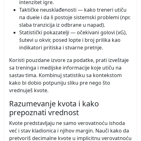
intenzitet igre.
Taktičke neusklađenosti — kako treneri utiču
na duele i da li postoje sistemski problemi (npr.
slaba tranzicija iz odbrane u napad).
Statistički pokazatelji — očekivani golovi (xG),
šutevi u okvir, posed lopte i broj prilika kao
indikatori pritiska i stvarne pretnje.
Koristi pouzdane izvore za podatke, prati izveštaje
sa treninga i medijske informacije koje utiču na
sastav tima. Kombinuj statistiku sa kontekstom
kako bi dobio potpuniju sliku pre nego što
vrednuješ kvote.
Razumevanje kvota i kako
prepoznati vrednost
Kvote predstavljaju ne samo verovatnoću ishoda
već i stav kladionica i njihov margin. Nauči kako da
pretvoriš decimalne kvote u implicitnu verovatnoću