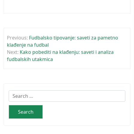
Post
Previous:
Fudbalsko tipovanje: saveti za pametno
navigation
klađenje na fudbal
Next:
Kako pobediti na klađenju: saveti i analiza
fudbalskih utakmica
Search
for: