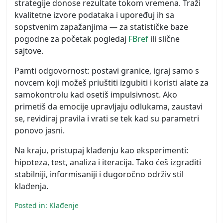
strategije donose rezultate tokom vremena. Traži
kvalitetne izvore podataka i upoređuj ih sa
sopstvenim zapažanjima — za statističke baze
pogodne za početak pogledaj
FBref
ili slične
sajtove.
Pamti odgovornost: postavi granice, igraj samo s
novcem koji možeš priuštiti izgubiti i koristi alate za
samokontrolu kad osetiš impulsivnost. Ako
primetiš da emocije upravljaju odlukama, zaustavi
se, revidiraj pravila i vrati se tek kad su parametri
ponovo jasni.
Na kraju, pristupaj klađenju kao eksperimenti:
hipoteza, test, analiza i iteracija. Tako ćeš izgraditi
stabilniji, informisaniji i dugoročno održiv stil
klađenja.
Posted in:
Klađenje