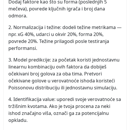
Dodaj faktore kao što su forma (poslednjih 5
mečeva), povrede ključnih igrača i broj dana
odmora.
2. Normalizacija i težine: dodeli težine metrikama —
npr. xG 40%, udarci u okvir 20%, forma 20%,
povrede 20%. Težine prilagodi posle testiranja
performansi.
3. Model predikcije: za početak koristi jednostavnu
linearnu kombinaciju ovih faktora da dobiješ
očekivani broj golova za oba tima. Pretvori
očekivane golove u verovatnoće ishoda koristeći
Poissonovu distribuciju ili jednostavnu simulaciju.
4. Identifikacija value: uporedi svoje verovatnoće sa
tržišnim kvotama. Ako je tvoja procena za neki
ishod značajno viša, označi ga za potencijalnu
opkladu.