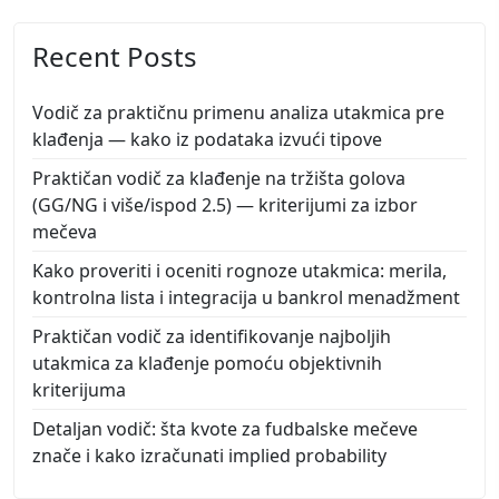
Recent Posts
Vodič za praktičnu primenu analiza utakmica pre
klađenja — kako iz podataka izvući tipove
Praktičan vodič za klađenje na tržišta golova
(GG/NG i više/ispod 2.5) — kriterijumi za izbor
mečeva
Kako proveriti i oceniti rognoze utakmica: merila,
kontrolna lista i integracija u bankrol menadžment
Praktičan vodič za identifikovanje najboljih
utakmica za klađenje pomoću objektivnih
kriterijuma
Detaljan vodič: šta kvote za fudbalske mečeve
znače i kako izračunati implied probability