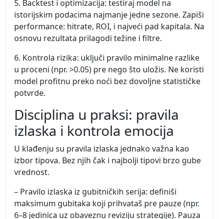
5. Backtest i optimizacija: testiraj model na
istorijskim podacima najmanje jedne sezone. Zapiši
performance: hitrate, ROI, i najveći pad kapitala. Na
osnovu rezultata prilagodi težine i filtre.
6. Kontrola rizika: uključi pravilo minimalne razlike
u proceni (npr. >0.05) pre nego što uložis. Ne koristi
model profitnu preko noći bez dovoljne statističke
potvrde.
Disciplina u praksi: pravila
izlaska i kontrola emocija
U klađenju su pravila izlaska jednako važna kao
izbor tipova. Bez njih čak i najbolji tipovi brzo gube
vrednost.
– Pravilo izlaska iz gubitničkih serija: definiši
maksimum gubitaka koji prihvataš pre pauze (npr.
6–8 jedinica uz obaveznu reviziju strategije). Pauza