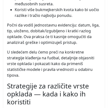
međusobnih susreta.
Koristi više bukmejkerskih kvota kako bi uočio
razlike i tražio najbolju ponudu.
Počni da vodiš jednostavnu evidenciju: datum, liga,
tip, uloženo, dobitak/izgubljeno i kratki razlog
opklade. Ova praksa će ti kasnije omogućiti da
analiziraš greške i optimizuješ pristup.
U sledećem delu ćemo preći na konkretne
strategije klađenja na fudbal, detaljnije objasniti
vrste opklada i pokazati kako da primeniš
statističke modele i pravila vrednosti u odabiru
tipova.
Strategije za različite vrste
opklada — kada i kako ih
koristiti