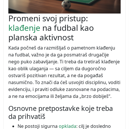
Promeni svoj pristup:
klađenje
na fudbal kao
planska aktivnost
Kada počneš da razmišljaš o pametnom klađenju
na fudbal, važno je da ga posmatraš drugačije
nego puko zabavljanje. Ti treba da tretiraš klađenje
kao oblik ulaganja — sa ciljem da dugoročno
ostvariš pozitivan rezultat, a ne da pogađaš
nasumično. To znači da ćeš usvojiti disciplinu, voditi
evidenciju, i praviti odluke zasnovane na podacima,
a ne na emocijama ili željama da „brzo dobiješ“.
Osnovne pretpostavke koje treba
da prihvatiš
Ne postoji sigurna
opklada
: cilj je dosledno