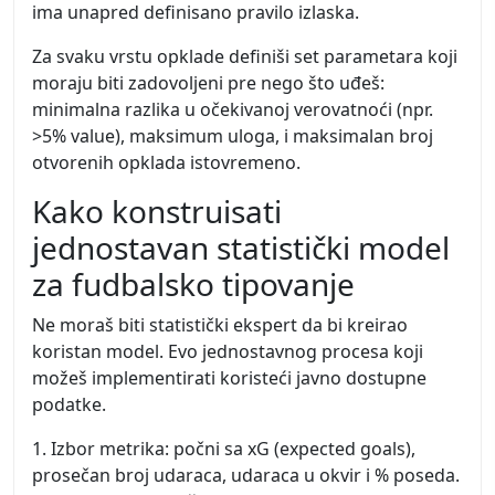
ima unapred definisano pravilo izlaska.
Za svaku vrstu opklade definiši set parametara koji
moraju biti zadovoljeni pre nego što uđeš:
minimalna razlika u očekivanoj verovatnoći (npr.
>5% value), maksimum uloga, i maksimalan broj
otvorenih opklada istovremeno.
Kako konstruisati
jednostavan statistički model
za fudbalsko tipovanje
Ne moraš biti statistički ekspert da bi kreirao
koristan model. Evo jednostavnog procesa koji
možeš implementirati koristeći javno dostupne
podatke.
1. Izbor metrika: počni sa xG (expected goals),
prosečan broj udaraca, udaraca u okvir i % poseda.