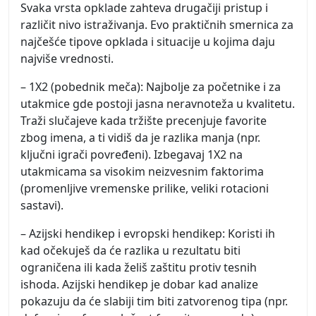
Svaka vrsta opklade zahteva drugačiji pristup i
različit nivo istraživanja. Evo praktičnih smernica za
najčešće tipove opklada i situacije u kojima daju
najviše vrednosti.
– 1X2 (pobednik meča): Najbolje za početnike i za
utakmice gde postoji jasna neravnoteža u kvalitetu.
Traži slučajeve kada tržište precenjuje favorite
zbog imena, a ti vidiš da je razlika manja (npr.
ključni igrači povređeni). Izbegavaj 1X2 na
utakmicama sa visokim neizvesnim faktorima
(promenljive vremenske prilike, veliki rotacioni
sastavi).
– Azijski hendikep i evropski hendikep: Koristi ih
kad očekuješ da će razlika u rezultatu biti
ograničena ili kada želiš zaštitu protiv tesnih
ishoda. Azijski hendikep je dobar kad analize
pokazuju da će slabiji tim biti zatvorenog tipa (npr.