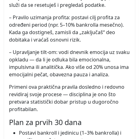
služi da se resetuješ i pregledaš podatke.
– Pravilo uzimanja profita: postavi cilj profita za
određeni period (npr. 5–10% bankrolla mesečno).
Kada ga dostigneš, zamisli da „zaključaš“ deo
dobitaka i vraćaš osnovni rizik.
– Upravljanje tilt-om: vodi dnevnik emocija uz svaku
opkladu — da li je odluka bila emocionalna,
impulsivna ili analitička. Ako više od 20% unosa ima
emocijalni pečat, obavezna pauza i analiza.
Primeni ova praktična pravila dosledno i redovno
revidiraj svoje procese — disciplina je ono što
pretvara statistički dobar pristup u dugoročno
profitabilan.
Plan za prvih 30 dana
Postavi bankroll i jedinicu (1–3% bankrolla) i