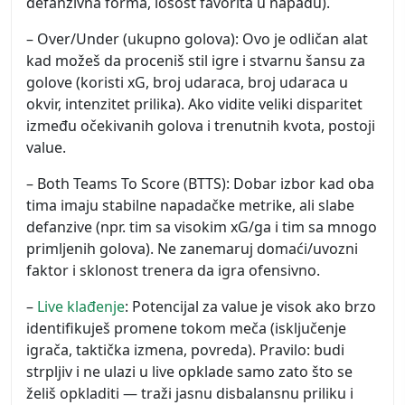
defanzivna forma, lošost favorita u napadu).
– Over/Under (ukupno golova): Ovo je odličan alat
kad možeš da proceniš stil igre i stvarnu šansu za
golove (koristi xG, broj udaraca, broj udaraca u
okvir, intenzitet prilika). Ako vidite veliki disparitet
između očekivanih golova i trenutnih kvota, postoji
value.
– Both Teams To Score (BTTS): Dobar izbor kad oba
tima imaju stabilne napadačke metrike, ali slabe
defanzive (npr. tim sa visokim xG/ga i tim sa mnogo
primljenih golova). Ne zanemaruj domaći/uvozni
faktor i sklonost trenera da igra ofensivno.
–
Live klađenje
: Potencijal za value je visok ako brzo
identifikuješ promene tokom meča (isključenje
igrača, taktička izmena, povreda). Pravilo: budi
strpljiv i ne ulazi u live opklade samo zato što se
želiš opkladiti — traži jasnu disbalansnu priliku i