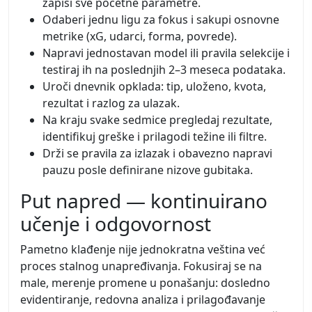
zapiši sve početne parametre.
Odaberi jednu ligu za fokus i sakupi osnovne
metrike (xG, udarci, forma, povrede).
Napravi jednostavan model ili pravila selekcije i
testiraj ih na poslednjih 2–3 meseca podataka.
Uroči dnevnik opklada: tip, uloženo, kvota,
rezultat i razlog za ulazak.
Na kraju svake sedmice pregledaj rezultate,
identifikuj greške i prilagodi težine ili filtre.
Drži se pravila za izlazak i obavezno napravi
pauzu posle definirane nizove gubitaka.
Put napred — kontinuirano
učenje i odgovornost
Pametno klađenje nije jednokratna veština već
proces stalnog unapređivanja. Fokusiraj se na
male, merenje promene u ponašanju: dosledno
evidentiranje, redovna analiza i prilagođavanje