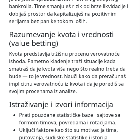
bankrolla. Time smanjuješ rizik od brze likvidacije i
dobijaš prostor da kapitalizuješ na pozitivnim
serijama bez panike tokom loših.
Razumevanje kvota i vrednosti
(value betting)
Kvota predstavlja tržišnu procenu verovatnoće
ishoda. Pametno klađenje traži situacije kada
smatraš da je kvota viša nego što realno treba da
bude — to je vrednost. Nauči kako da preračunaš
implicitnu verovatnoću iz kvota i da je porediš sa
svojim procenama iz analize.
Istraživanje i izvori informacija
Prati pouzdane statističke baze i sajtove sa
formom timova, povredama i rotacijama.
Uključi faktore kao što su motivacija tima,
putovanja, sudijske statistike i istorija