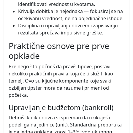
identifikovati vrednost u kvotama.
Krivulja dobitka je nejednaka — fokusiraj se na
očekivanu vrednost, ne na pojedinačne ishode.
Disciplina u upravljanju novcem i zapisivanju
rezultata sprečava impulsivne greške.
Praktične osnove pre prve
opklade
Pre nego što počneš da praviš tipove, postavi
nekoliko praktičnih pravila koja će ti služiti kao
temelj. Ovo su ključne komponente koje svaki
ozbiljan tipster mora da razume i primeni od
početka.
Upravljanje budžetom (bankroll)
Definiši koliko novca si spreman da rizikuješ i
podeli ga na jedinice (unit). Standardna preporuka
je da jedna opklada iznosi 1–3% tvog ukupnog