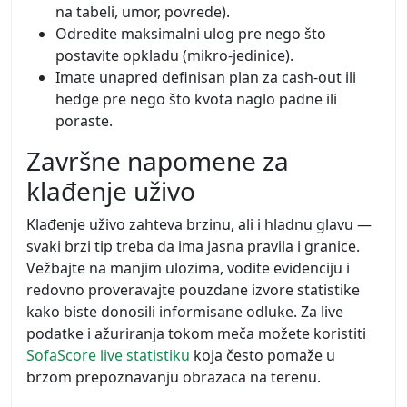
na tabeli, umor, povrede).
Odredite maksimalni ulog pre nego što
postavite opkladu (mikro-jedinice).
Imate unapred definisan plan za cash-out ili
hedge pre nego što kvota naglo padne ili
poraste.
Završne napomene za
klađenje uživo
Klađenje uživo zahteva brzinu, ali i hladnu glavu —
svaki brzi tip treba da ima jasna pravila i granice.
Vežbajte na manjim ulozima, vodite evidenciju i
redovno proveravajte pouzdane izvore statistike
kako biste donosili informisane odluke. Za live
podatke i ažuriranja tokom meča možete koristiti
SofaScore live statistiku
koja često pomaže u
brzom prepoznavanju obrazaca na terenu.