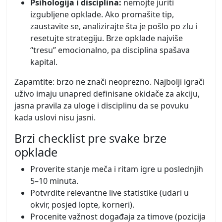
Psihologija i disciplina:
nemojte juriti
izgubljene opklade. Ako promašite tip,
zaustavite se, analizirajte šta je pošlo po zlu i
resetujte strategiju. Brze opklade najviše
“tresu” emocionalno, pa disciplina spašava
kapital.
Zapamtite: brzo ne znači neoprezno. Najbolji igrači
uživo imaju unapred definisane okidače za akciju,
jasna pravila za uloge i disciplinu da se povuku
kada uslovi nisu jasni.
Brzi checklist pre svake brze
opklade
Proverite stanje meča i ritam igre u poslednjih
5–10 minuta.
Potvrdite relevantne live statistike (udari u
okvir, posjed lopte, korneri).
Procenite važnost događaja za timove (pozicija