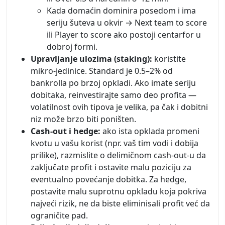
Kada domaćin dominira posedom i ima
seriju šuteva u okvir → Next team to score
ili Player to score ako postoji centarfor u
dobroj formi.
Upravljanje ulozima (staking):
koristite
mikro-jedinice. Standard je 0.5–2% od
bankrolla po brzoj opkladi. Ako imate seriju
dobitaka, reinvestirajte samo deo profita —
volatilnost ovih tipova je velika, pa čak i dobitni
niz može brzo biti poništen.
Cash-out i hedge:
ako ista opklada promeni
kvotu u vašu korist (npr. vaš tim vodi i dobija
prilike), razmislite o delimičnom cash-out-u da
zaključate profit i ostavite malu poziciju za
eventualno povećanje dobitka. Za hedge,
postavite malu suprotnu opkladu koja pokriva
najveći rizik, ne da biste eliminisali profit već da
ograničite pad.