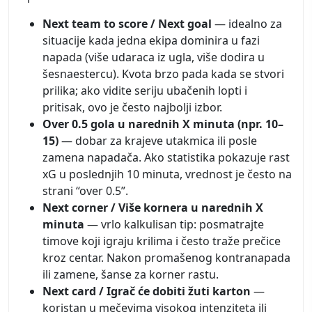
Next team to score / Next goal
— idealno za
situacije kada jedna ekipa dominira u fazi
napada (više udaraca iz ugla, više dodira u
šesnaestercu). Kvota brzo pada kada se stvori
prilika; ako vidite seriju ubačenih lopti i
pritisak, ovo je često najbolji izbor.
Over 0.5 gola u narednih X minuta (npr. 10–
15)
— dobar za krajeve utakmica ili posle
zamena napadača. Ako statistika pokazuje rast
xG u poslednjih 10 minuta, vrednost je često na
strani “over 0.5”.
Next corner / Više kornera u narednih X
minuta
— vrlo kalkulisan tip: posmatrajte
timove koji igraju krilima i često traže prečice
kroz centar. Nakon promašenog kontranapada
ili zamene, šanse za korner rastu.
Next card / Igrač će dobiti žuti karton
—
koristan u mečevima visokog intenziteta ili