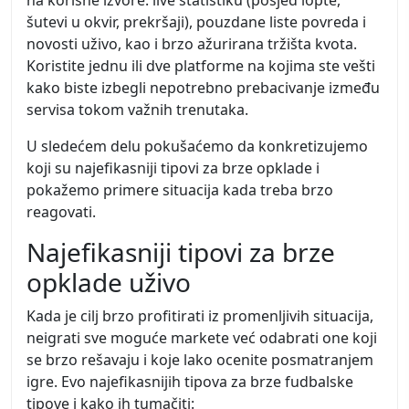
šutevi u okvir, prekršaji), pouzdane liste povreda i
novosti uživo, kao i brzo ažurirana tržišta kvota.
Koristite jednu ili dve platforme na kojima ste vešti
kako biste izbegli nepotrebno prebacivanje između
servisa tokom važnih trenutaka.
U sledećem delu pokušaćemo da konkretizujemo
koji su najefikasniji tipovi za brze opklade i
pokažemo primere situacija kada treba brzo
reagovati.
Najefikasniji tipovi za brze
opklade uživo
Kada je cilj brzo profitirati iz promenljivih situacija,
neigrati sve moguće markete već odabrati one koji
se brzo rešavaju i koje lako ocenite posmatranjem
igre. Evo najefikasnijih tipova za brze fudbalske
tipove i kako ih tumačiti: