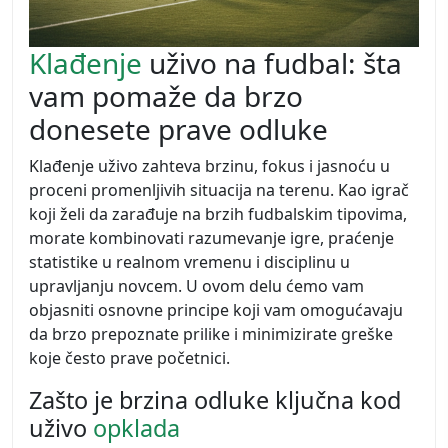
Klađenje
uživo na fudbal: šta
vam pomaže da brzo
donesete prave odluke
Klađenje uživo zahteva brzinu, fokus i jasnoću u
proceni promenljivih situacija na terenu. Kao igrač
koji želi da zarađuje na brzih fudbalskim tipovima,
morate kombinovati razumevanje igre, praćenje
statistike u realnom vremenu i disciplinu u
upravljanju novcem. U ovom delu ćemo vam
objasniti osnovne principe koji vam omogućavaju
da brzo prepoznate prilike i minimizirate greške
koje često prave početnici.
Zašto je brzina odluke ključna kod
uživo
opklada