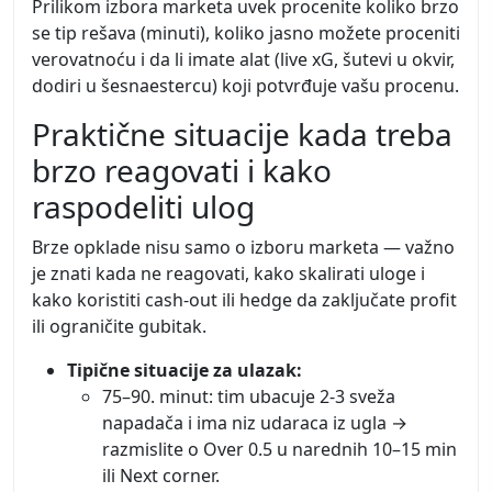
Prilikom izbora marketa uvek procenite koliko brzo
se tip rešava (minuti), koliko jasno možete proceniti
verovatnoću i da li imate alat (live xG, šutevi u okvir,
dodiri u šesnaestercu) koji potvrđuje vašu procenu.
Praktične situacije kada treba
brzo reagovati i kako
raspodeliti ulog
Brze opklade nisu samo o izboru marketa — važno
je znati kada ne reagovati, kako skalirati uloge i
kako koristiti cash-out ili hedge da zaključate profit
ili ograničite gubitak.
Tipične situacije za ulazak:
75–90. minut: tim ubacuje 2-3 sveža
napadača i ima niz udaraca iz ugla →
razmislite o Over 0.5 u narednih 10–15 min
ili Next corner.