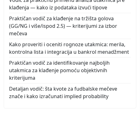
klađenja — kako iz podataka izvući tipove
Praktičan vodič za klađenje na tržišta golova
(GG/NG i više/ispod 2.5) — kriterijumi za izbor
mečeva
Kako proveriti i oceniti rognoze utakmica: merila,
kontrolna lista i integracija u bankrol menadžment
Praktičan vodič za identifikovanje najboljih
utakmica za klađenje pomoću objektivnih
kriterijuma
Detaljan vodič: šta kvote za fudbalske mečeve
znače i kako izračunati implied probability