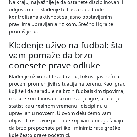
Na kraju, najvažnije je da ostanete disciplinovani i
odgovorni — klađenje bi trebalo da bude
kontrolisana aktivnost sa jasno postavljenim
pravilima upravljanja rizikom. Srećno i igrajte
promišljeno.
Klađenje uživo na fudbal: šta
vam pomaže da brzo
donesete prave odluke
Klađenje uživo zahteva brzinu, fokus i jasnoću u
proceni promenljivih situacija na terenu. Kao igrač
koji želi da zarađuje na brzih fudbalskim tipovima,
morate kombinovati razumevanje igre, praćenje
statistike u realnom vremenu i disciplinu u
upravljanju novcem. U ovom delu ćemo vam
objasniti osnovne principe koji vam omogućavaju
da brzo prepoznate prilike i minimizirate greške
koje često prave početnici.