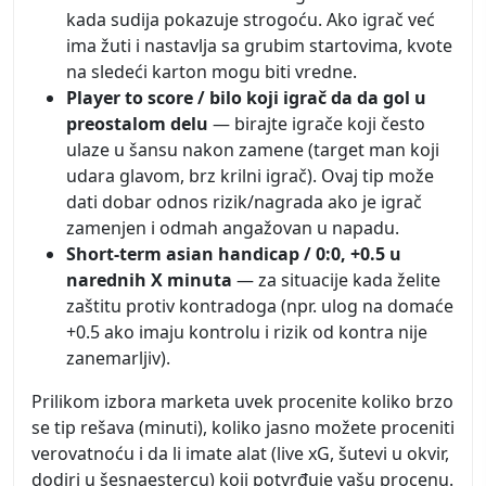
kada sudija pokazuje strogoću. Ako igrač već
ima žuti i nastavlja sa grubim startovima, kvote
na sledeći karton mogu biti vredne.
Player to score / bilo koji igrač da da gol u
preostalom delu
— birajte igrače koji često
ulaze u šansu nakon zamene (target man koji
udara glavom, brz krilni igrač). Ovaj tip može
dati dobar odnos rizik/nagrada ako je igrač
zamenjen i odmah angažovan u napadu.
Short-term asian handicap / 0:0, +0.5 u
narednih X minuta
— za situacije kada želite
zaštitu protiv kontradoga (npr. ulog na domaće
+0.5 ako imaju kontrolu i rizik od kontra nije
zanemarljiv).
Prilikom izbora marketa uvek procenite koliko brzo
se tip rešava (minuti), koliko jasno možete proceniti
verovatnoću i da li imate alat (live xG, šutevi u okvir,
dodiri u šesnaestercu) koji potvrđuje vašu procenu.