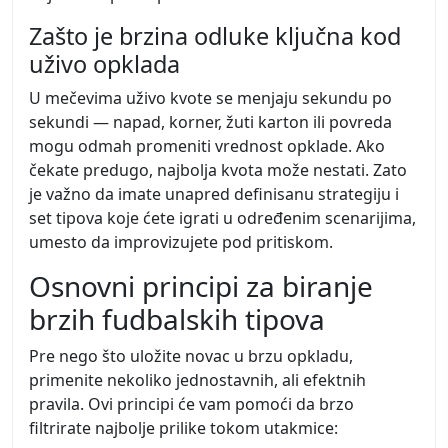
Zašto je brzina odluke ključna kod
uživo opklada
U mečevima uživo kvote se menjaju sekundu po
sekundi — napad, korner, žuti karton ili povreda
mogu odmah promeniti vrednost opklade. Ako
čekate predugo, najbolja kvota može nestati. Zato
je važno da imate unapred definisanu strategiju i
set tipova koje ćete igrati u određenim scenarijima,
umesto da improvizujete pod pritiskom.
Osnovni principi za biranje
brzih fudbalskih tipova
Pre nego što uložite novac u brzu opkladu,
primenite nekoliko jednostavnih, ali efektnih
pravila. Ovi principi će vam pomoći da brzo
filtrirate najbolje prilike tokom utakmice: