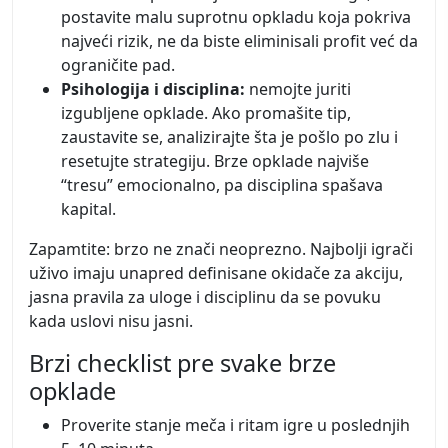
postavite malu suprotnu opkladu koja pokriva
najveći rizik, ne da biste eliminisali profit već da
ograničite pad.
Psihologija i disciplina:
nemojte juriti
izgubljene opklade. Ako promašite tip,
zaustavite se, analizirajte šta je pošlo po zlu i
resetujte strategiju. Brze opklade najviše
“tresu” emocionalno, pa disciplina spašava
kapital.
Zapamtite: brzo ne znači neoprezno. Najbolji igrači
uživo imaju unapred definisane okidače za akciju,
jasna pravila za uloge i disciplinu da se povuku
kada uslovi nisu jasni.
Brzi checklist pre svake brze
opklade
Proverite stanje meča i ritam igre u poslednjih