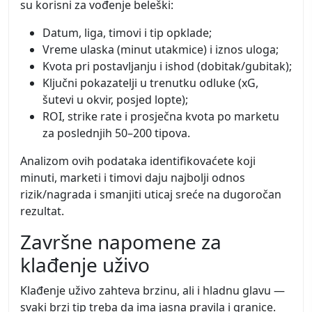
su korisni za vođenje beleški:
Datum, liga, timovi i tip opklade;
Vreme ulaska (minut utakmice) i iznos uloga;
Kvota pri postavljanju i ishod (dobitak/gubitak);
Ključni pokazatelji u trenutku odluke (xG,
šutevi u okvir, posjed lopte);
ROI, strike rate i prosječna kvota po marketu
za poslednjih 50–200 tipova.
Analizom ovih podataka identifikovaćete koji
minuti, marketi i timovi daju najbolji odnos
rizik/nagrada i smanjiti uticaj sreće na dugoročan
rezultat.
Završne napomene za
klađenje uživo
Klađenje uživo zahteva brzinu, ali i hladnu glavu —
svaki brzi tip treba da ima jasna pravila i granice.