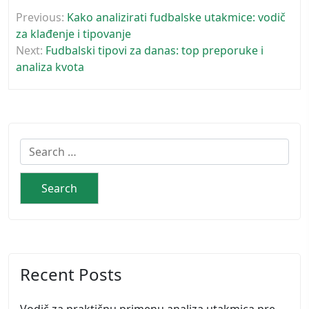
Post
Previous:
Kako analizirati fudbalske utakmice: vodič
navigation
za klađenje i tipovanje
Next:
Fudbalski tipovi za danas: top preporuke i
analiza kvota
Search
for:
Recent Posts
Vodič za praktičnu primenu analiza utakmica pre