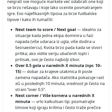
neigrati sve moguće markete već odabrati one koji
se brzo rešavaju i koje lako ocenite posmatranjem
igre. Evo najefikasnijih tipova za brze fudbalske
tipove i kako ih tumačiti:
Next team to score / Next goal
— idealno za
situacije kada jedna ekipa dominira u fazi
napada (više udaraca iz ugla, više dodira u
šesnaestercu). Kvota brzo pada kada se stvori
prilika; ako vidite seriju ubačenih lopti i
pritisak, ovo je često najbolji izbor.
Over 0.5 gola u narednih X minuta (npr. 10–
15)
— dobar za krajeve utakmica ili posle
zamena napadača. Ako statistika pokazuje rast
xG u poslednjih 10 minuta, vrednost je često na
strani “over 0.5”.
Next corner / Više kornera u narednih X
minuta
— vrlo kalkulisan tip: posmatrajte
timove koji igraju krilima i često traže prečice