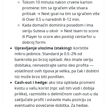
Tokom 10 minuta nakon crvene karton
promene: tim sa igračem više stvara
pritisak → Next goal na tim sa igračem više
ili Over 0.5 u narednih 8–12 min.
Kada domaćin dominira posedom i ima
seriju šuteva u okvir → Next team to score
ili Player to score ako postoji centarfor u
dobroj formi.
Upravljanje ulozima (staking):
koristite
mikro-jedinice. Standard je 0.5–2% od
bankrolla po brzoj opkladi. Ako imate seriju
dobitaka, reinvestirajte samo deo profita —
volatilnost ovih tipova je velika, pa čak i dobitni
niz može brzo biti poništen.
Cash-out i hedge:
ako ista opklada promeni
kvotu u vašu korist (npr. vaš tim vodi i dobija
prilike), razmislite o delimičnom cash-out-u da
zaključate profit i ostavite malu poziciju za
eventualno povećanje dobitka. Za hedge,