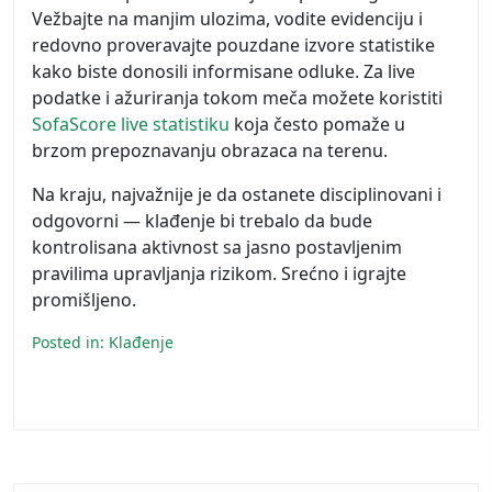
Vežbajte na manjim ulozima, vodite evidenciju i
redovno proveravajte pouzdane izvore statistike
kako biste donosili informisane odluke. Za live
podatke i ažuriranja tokom meča možete koristiti
SofaScore live statistiku
koja često pomaže u
brzom prepoznavanju obrazaca na terenu.
Na kraju, najvažnije je da ostanete disciplinovani i
odgovorni — klađenje bi trebalo da bude
kontrolisana aktivnost sa jasno postavljenim
pravilima upravljanja rizikom. Srećno i igrajte
promišljeno.
Posted in:
Klađenje