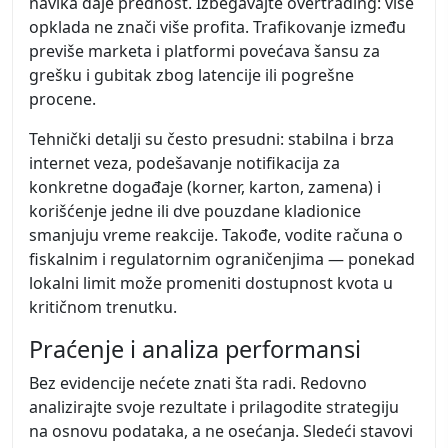
navika daje prednost. Izbegavajte overtrading: više
opklada ne znači više profita. Trafikovanje između
previše marketa i platformi povećava šansu za
grešku i gubitak zbog latencije ili pogrešne
procene.
Tehnički detalji su često presudni: stabilna i brza
internet veza, podešavanje notifikacija za
konkretne događaje (korner, karton, zamena) i
korišćenje jedne ili dve pouzdane kladionice
smanjuju vreme reakcije. Takođe, vodite računa o
fiskalnim i regulatornim ograničenjima — ponekad
lokalni limit može promeniti dostupnost kvota u
kritičnom trenutku.
Praćenje i analiza performansi
Bez evidencije nećete znati šta radi. Redovno
analizirajte svoje rezultate i prilagodite strategiju
na osnovu podataka, a ne osećanja. Sledeći stavovi