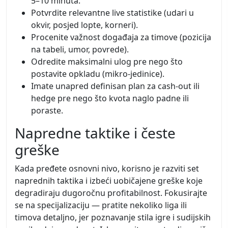
5–10 minuta.
Potvrdite relevantne live statistike (udari u
okvir, posjed lopte, korneri).
Procenite važnost događaja za timove (pozicija
na tabeli, umor, povrede).
Odredite maksimalni ulog pre nego što
postavite opkladu (mikro-jedinice).
Imate unapred definisan plan za cash-out ili
hedge pre nego što kvota naglo padne ili
poraste.
Napredne taktike i česte
greške
Kada pređete osnovni nivo, korisno je razviti set
naprednih taktika i izbeći uobičajene greške koje
degradiraju dugoročnu profitabilnost. Fokusirajte
se na specijalizaciju — pratite nekoliko liga ili
timova detaljno, jer poznavanje stila igre i sudijskih