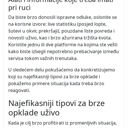
pri ruci
Da biste brzo donosili ispravne odluke, oslonite se
na korisne izvore: live statistiku (posjed lopte,
šutevi u okvir, prekršaji), pouzdane liste povreda i
novosti uživo, kao i brzo ažurirana tržišta kvota.
Koristite jednu ili dve platforme na kojima ste vešti
kako biste izbegli nepotrebno prebacivanje između
servisa tokom važnih trenutaka.
U sledećem delu pokušaćemo da konkretizujemo
koji su najefikasniji tipovi za brze opklade i
pokažemo primere situacija kada treba brzo
reagovati.
Najefikasniji tipovi za brze
opklade uživo
Kada je cilj brzo profitirati iz promenljivih situacija,