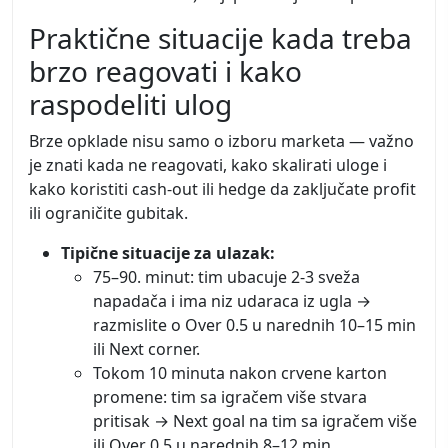
Praktične situacije kada treba
brzo reagovati i kako
raspodeliti ulog
Brze opklade nisu samo o izboru marketa — važno
je znati kada ne reagovati, kako skalirati uloge i
kako koristiti cash-out ili hedge da zaključate profit
ili ograničite gubitak.
Tipične situacije za ulazak:
75–90. minut: tim ubacuje 2-3 sveža
napadača i ima niz udaraca iz ugla →
razmislite o Over 0.5 u narednih 10–15 min
ili Next corner.
Tokom 10 minuta nakon crvene karton
promene: tim sa igračem više stvara
pritisak → Next goal na tim sa igračem više
ili Over 0.5 u narednih 8–12 min.