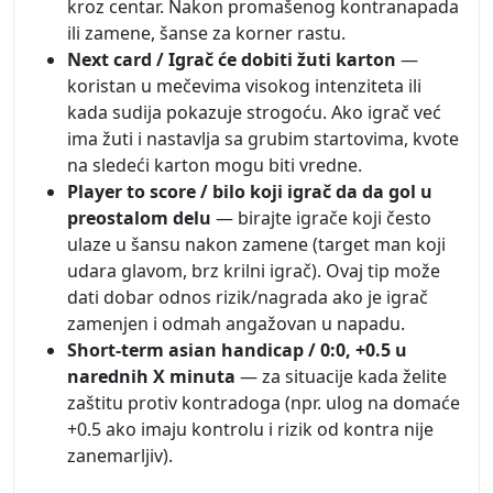
kroz centar. Nakon promašenog kontranapada
ili zamene, šanse za korner rastu.
Next card / Igrač će dobiti žuti karton
—
koristan u mečevima visokog intenziteta ili
kada sudija pokazuje strogoću. Ako igrač već
ima žuti i nastavlja sa grubim startovima, kvote
na sledeći karton mogu biti vredne.
Player to score / bilo koji igrač da da gol u
preostalom delu
— birajte igrače koji često
ulaze u šansu nakon zamene (target man koji
udara glavom, brz krilni igrač). Ovaj tip može
dati dobar odnos rizik/nagrada ako je igrač
zamenjen i odmah angažovan u napadu.
Short-term asian handicap / 0:0, +0.5 u
narednih X minuta
— za situacije kada želite
zaštitu protiv kontradoga (npr. ulog na domaće
+0.5 ako imaju kontrolu i rizik od kontra nije
zanemarljiv).