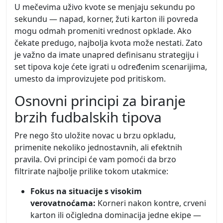
U mečevima uživo kvote se menjaju sekundu po
sekundu — napad, korner, žuti karton ili povreda
mogu odmah promeniti vrednost opklade. Ako
čekate predugo, najbolja kvota može nestati. Zato
je važno da imate unapred definisanu strategiju i
set tipova koje ćete igrati u određenim scenarijima,
umesto da improvizujete pod pritiskom.
Osnovni principi za biranje
brzih fudbalskih tipova
Pre nego što uložite novac u brzu opkladu,
primenite nekoliko jednostavnih, ali efektnih
pravila. Ovi principi će vam pomoći da brzo
filtrirate najbolje prilike tokom utakmice:
Fokus na situacije s visokim
verovatnoćama:
Korneri nakon kontre, crveni
karton ili očigledna dominacija jedne ekipe —