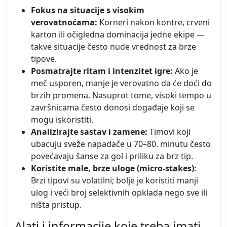
Fokus na situacije s visokim
verovatnoćama:
Korneri nakon kontre, crveni
karton ili očigledna dominacija jedne ekipe —
takve situacije često nude vrednost za brze
tipove.
Posmatrajte ritam i intenzitet igre:
Ako je
meč usporen, manje je verovatno da će doći do
brzih promena. Nasuprot tome, visoki tempo u
završnicama često donosi događaje koji se
mogu iskoristiti.
Analizirajte sastav i zamene:
Timovi koji
ubacuju sveže napadače u 70–80. minutu često
povećavaju šanse za gol i priliku za brz tip.
Koristite male, brze uloge (micro-stakes):
Brzi tipovi su volatilni; bolje je koristiti manji
ulog i veći broj selektivnih opklada nego sve ili
ništa pristup.
Alati i informacije koje treba imati