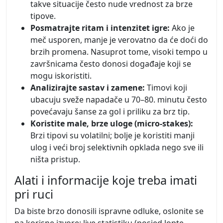
takve situacije često nude vrednost za brze
tipove.
Posmatrajte ritam i intenzitet igre:
Ako je
meč usporen, manje je verovatno da će doći do
brzih promena. Nasuprot tome, visoki tempo u
završnicama često donosi događaje koji se
mogu iskoristiti.
Analizirajte sastav i zamene:
Timovi koji
ubacuju sveže napadače u 70–80. minutu često
povećavaju šanse za gol i priliku za brz tip.
Koristite male, brze uloge (micro-stakes):
Brzi tipovi su volatilni; bolje je koristiti manji
ulog i veći broj selektivnih opklada nego sve ili
ništa pristup.
Alati i informacije koje treba imati
pri ruci
Da biste brzo donosili ispravne odluke, oslonite se
na korisne izvore: live statistiku (posjed lopte,