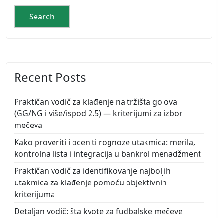
Recent Posts
Praktičan vodič za klađenje na tržišta golova
(GG/NG i više/ispod 2.5) — kriterijumi za izbor
mečeva
Kako proveriti i oceniti rognoze utakmica: merila,
kontrolna lista i integracija u bankrol menadžment
Praktičan vodič za identifikovanje najboljih
utakmica za klađenje pomoću objektivnih
kriterijuma
Detaljan vodič: šta kvote za fudbalske mečeve