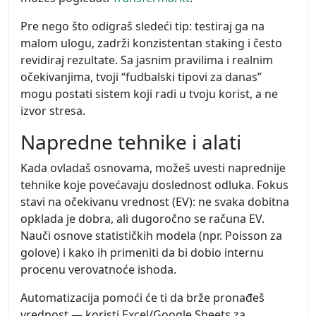
Pre nego što odigraš sledeći tip: testiraj ga na
malom ulogu, zadrži konzistentan staking i često
revidiraj rezultate. Sa jasnim pravilima i realnim
očekivanjima, tvoji “fudbalski tipovi za danas”
mogu postati sistem koji radi u tvoju korist, a ne
izvor stresa.
Napredne tehnike i alati
Kada ovladaš osnovama, možeš uvesti naprednije
tehnike koje povećavaju doslednost odluka. Fokus
stavi na očekivanu vrednost (EV): ne svaka dobitna
opklada je dobra, ali dugoročno se računa EV.
Nauči osnove statističkih modela (npr. Poisson za
golove) i kako ih primeniti da bi dobio internu
procenu verovatnoće ishoda.
Automatizacija pomoći će ti da brže pronađeš
vrednost — koristi Excel/Google Sheets za