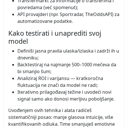
Transfermarkt za informacije o transferima i
povredama (već spomenut);
API provajderi (npr. Sportradar, TheOddsAPI) za
automatizovane podatke.
Kako testirati i unaprediti svoj
model
Definiši jasna pravila ulaska/izlaska i zadrži ih u
dnevniku;
Backtestiraj na najmanje 500–1000 mečeva da
bi smanjio šum;
Analiziraj ROI i varijansu — kratkoročna
fluktuacija ne znači da model ne radi;
Iterativno prilagođavaj težine i uvodeći novi
signal samo ako donosi merljivu poboljšanje.
Uvođenjem ovih tehnika i alata radićeš
sistematičniji posao: manje glasova intuicije, više
kvantifikovanih odluka. Time smanjuješ emotivne