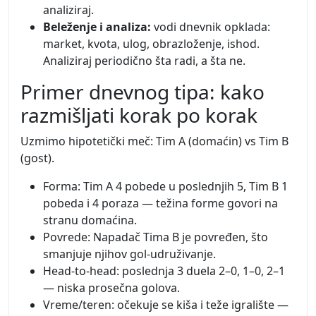
analiziraj.
Beleženje i analiza:
vodi dnevnik opklada:
market, kvota, ulog, obrazloženje, ishod.
Analiziraj periodično šta radi, a šta ne.
Primer dnevnog tipa: kako
razmišljati korak po korak
Uzmimo hipotetički meč: Tim A (domaćin) vs Tim B
(gost).
Forma: Tim A 4 pobede u poslednjih 5, Tim B 1
pobeda i 4 poraza — težina forme govori na
stranu domaćina.
Povrede: Napadač Tima B je povređen, što
smanjuje njihov gol-udruživanje.
Head-to-head: poslednja 3 duela 2–0, 1–0, 2–1
— niska prosečna golova.
Vreme/teren: očekuje se kiša i teže igralište —