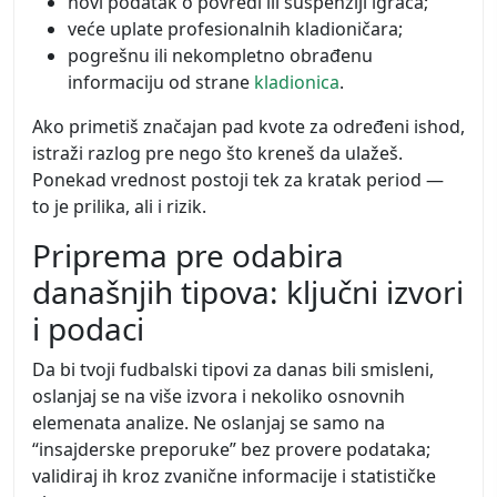
novi podatak o povredi ili suspenziji igrača;
veće uplate profesionalnih kladioničara;
pogrešnu ili nekompletno obrađenu
informaciju od strane
kladionica
.
Ako primetiš značajan pad kvote za određeni ishod,
istraži razlog pre nego što kreneš da ulažeš.
Ponekad vrednost postoji tek za kratak period —
to je prilika, ali i rizik.
Priprema pre odabira
današnjih tipova: ključni izvori
i podaci
Da bi tvoji fudbalski tipovi za danas bili smisleni,
oslanjaj se na više izvora i nekoliko osnovnih
elemenata analize. Ne oslanjaj se samo na
“insajderske preporuke” bez provere podataka;
validiraj ih kroz zvanične informacije i statističke