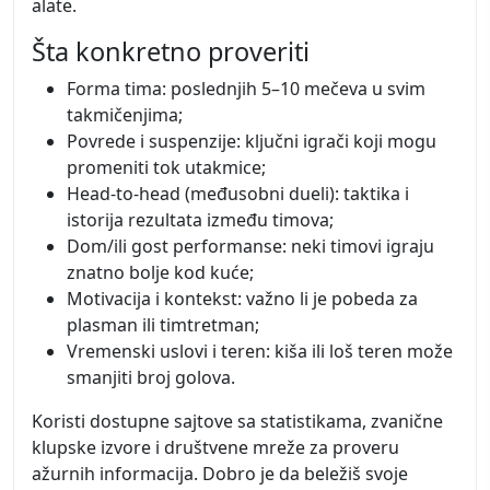
alate.
Šta konkretno proveriti
Forma tima: poslednjih 5–10 mečeva u svim
takmičenjima;
Povrede i suspenzije: ključni igrači koji mogu
promeniti tok utakmice;
Head-to-head (međusobni dueli): taktika i
istorija rezultata između timova;
Dom/ili gost performanse: neki timovi igraju
znatno bolje kod kuće;
Motivacija i kontekst: važno li je pobeda za
plasman ili timtretman;
Vremenski uslovi i teren: kiša ili loš teren može
smanjiti broj golova.
Koristi dostupne sajtove sa statistikama, zvanične
klupske izvore i društvene mreže za proveru
ažurnih informacija. Dobro je da beležiš svoje