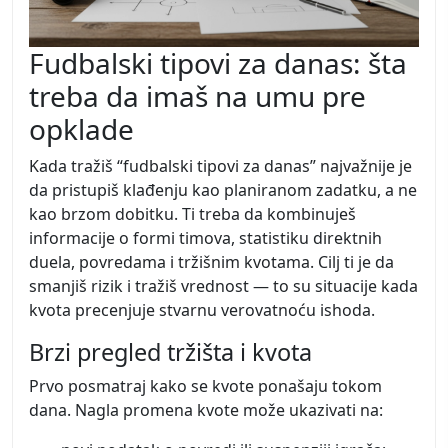
Fudbalski tipovi za danas: šta
treba da imaš na umu pre
opklade
Kada tražiš “fudbalski tipovi za danas” najvažnije je
da pristupiš klađenju kao planiranom zadatku, a ne
kao brzom dobitku. Ti treba da kombinuješ
informacije o formi timova, statistiku direktnih
duela, povredama i tržišnim kvotama. Cilj ti je da
smanjiš rizik i tražiš vrednost — to su situacije kada
kvota precenjuje stvarnu verovatnoću ishoda.
Brzi pregled tržišta i kvota
Prvo posmatraj kako se kvote ponašaju tokom
dana. Nagla promena kvote može ukazivati na: