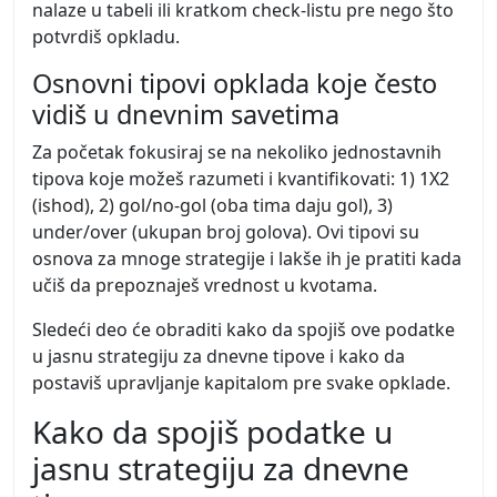
nalaze u tabeli ili kratkom check-listu pre nego što
potvrdiš opkladu.
Osnovni tipovi opklada koje često
vidiš u dnevnim savetima
Za početak fokusiraj se na nekoliko jednostavnih
tipova koje možeš razumeti i kvantifikovati: 1) 1X2
(ishod), 2) gol/no-gol (oba tima daju gol), 3)
under/over (ukupan broj golova). Ovi tipovi su
osnova za mnoge strategije i lakše ih je pratiti kada
učiš da prepoznaješ vrednost u kvotama.
Sledeći deo će obraditi kako da spojiš ove podatke
u jasnu strategiju za dnevne tipove i kako da
postaviš upravljanje kapitalom pre svake opklade.
Kako da spojiš podatke u
jasnu strategiju za dnevne