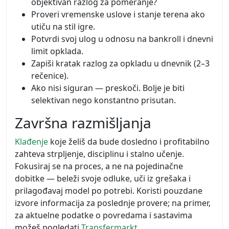
objektivan razlog za pomeranje?
Proveri vremenske uslove i stanje terena ako
utiču na stil igre.
Potvrdi svoj ulog u odnosu na bankroll i dnevni
limit opklada.
Zapiši kratak razlog za opkladu u dnevnik (2–3
rečenice).
Ako nisi siguran — preskoči. Bolje je biti
selektivan nego konstantno prisutan.
Završna razmišljanja
Klađenje
koje želiš da bude dosledno i profitabilno
zahteva strpljenje, disciplinu i stalno učenje.
Fokusiraj se na proces, a ne na pojedinačne
dobitke — beleži svoje odluke, uči iz grešaka i
prilagođavaj model po potrebi. Koristi pouzdane
izvore informacija za poslednje provere; na primer,
za aktuelne podatke o povredama i sastavima
možeš pogledati
Transfermarkt
.