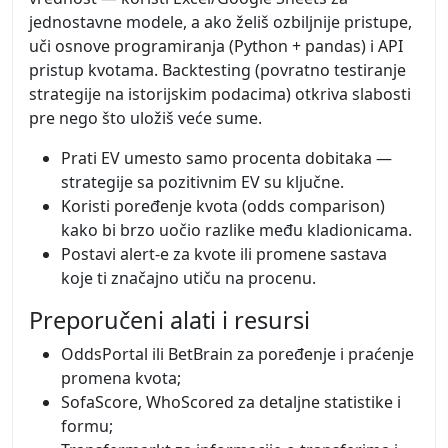
jednostavne modele, a ako želiš ozbiljnije pristupe,
uči osnove programiranja (Python + pandas) i API
pristup kvotama. Backtesting (povratno testiranje
strategije na istorijskim podacima) otkriva slabosti
pre nego što uložiš veće sume.
Prati EV umesto samo procenta dobitaka —
strategije sa pozitivnim EV su ključne.
Koristi poređenje kvota (odds comparison)
kako bi brzo uočio razlike među kladionicama.
Postavi alert-e za kvote ili promene sastava
koje ti značajno utiču na procenu.
Preporučeni alati i resursi
OddsPortal ili BetBrain za poređenje i praćenje
promena kvota;
SofaScore, WhoScored za detaljne statistike i
formu;