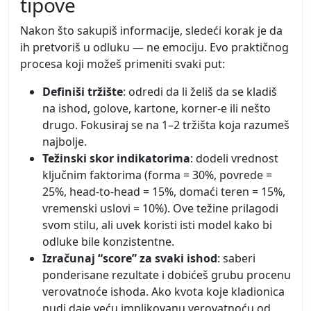
tipove
Nakon što sakupiš informacije, sledeći korak je da
ih pretvoriš u odluku — ne emociju. Evo praktičnog
procesa koji možeš primeniti svaki put:
Definiši tržište
: odredi da li želiš da se kladiš
na ishod, golove, kartone, korner-e ili nešto
drugo. Fokusiraj se na 1–2 tržišta koja razumeš
najbolje.
Težinski skor indikatorima
: dodeli vrednost
ključnim faktorima (forma = 30%, povrede =
25%, head-to-head = 15%, domaći teren = 15%,
vremenski uslovi = 10%). Ove težine prilagodi
svom stilu, ali uvek koristi isti model kako bi
odluke bile konzistentne.
Izračunaj “score” za svaki ishod
: saberi
ponderisane rezultate i dobićeš grubu procenu
verovatnoće ishoda. Ako kvota koje kladionica
nudi daje veću implikovanu verovatnoću od