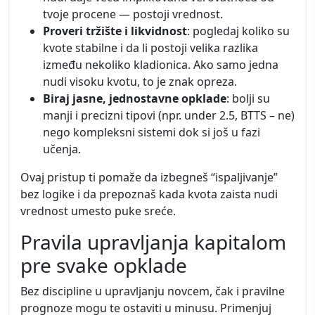
tvoje procene — postoji vrednost.
Proveri tržište i likvidnost
: pogledaj koliko su
kvote stabilne i da li postoji velika razlika
između nekoliko kladionica. Ako samo jedna
nudi visoku kvotu, to je znak opreza.
Biraj jasne, jednostavne opklade
: bolji su
manji i precizni tipovi (npr. under 2.5, BTTS – ne)
nego kompleksni sistemi dok si još u fazi
učenja.
Ovaj pristup ti pomaže da izbegneš “ispaljivanje”
bez logike i da prepoznaš kada kvota zaista nudi
vrednost umesto puke sreće.
Pravila upravljanja kapitalom
pre svake opklade
Bez discipline u upravljanju novcem, čak i pravilne
prognoze mogu te ostaviti u minusu. Primenjuj