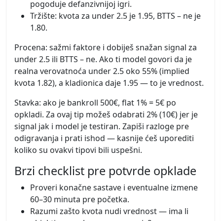
pogoduje defanzivnijoj igri.
Tržište: kvota za under 2.5 je 1.95, BTTS – ne je
1.80.
Procena: sažmi faktore i dobiješ snažan signal za
under 2.5 ili BTTS – ne. Ako ti model govori da je
realna verovatnoća under 2.5 oko 55% (implied
kvota 1.82), a kladionica daje 1.95 — to je vrednost.
Stavka: ako je bankroll 500€, flat 1% = 5€ po
opkladi. Za ovaj tip možeš odabrati 2% (10€) jer je
signal jak i model je testiran. Zapiši razloge pre
odigravanja i prati ishod — kasnije ćeš uporediti
koliko su ovakvi tipovi bili uspešni.
Brzi checklist pre potvrde opklade
Proveri konačne sastave i eventualne izmene
60–30 minuta pre početka.
Razumi zašto kvota nudi vrednost — ima li