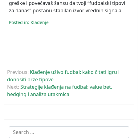
greške i povećavaš šansu da tvoji “fudbalski tipovi
za danas” postanu stabilan izvor vrednih signala.
Posted in:
Klađenje
Post
Previous:
Klađenje uživo fudbal: kako čitati igru i
navigation
donositi brze tipove
Next:
Strategije klađenja na fudbal: value bet,
hedging i analiza utakmica
Search
for: