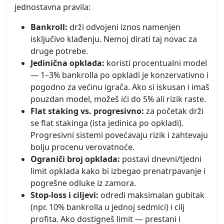
jednostavna pravila:
Bankroll:
drži odvojeni iznos namenjen
isključivo klađenju. Nemoj dirati taj novac za
druge potrebe.
Jedinična opklada:
koristi procentualni model
— 1–3% bankrolla po opkladi je konzervativno i
pogodno za većinu igrača. Ako si iskusan i imaš
pouzdan model, možeš ići do 5% ali rizik raste.
Flat staking vs. progresivno:
za početak drži
se flat stakinga (ista jedinica po opkladi).
Progresivni sistemi povećavaju rizik i zahtevaju
bolju procenu verovatnoće.
Ograniči broj opklada:
postavi dnevni/tjedni
limit opklada kako bi izbegao prenatrpavanje i
pogrešne odluke iz zamora.
Stop-loss i ciljevi:
odredi maksimalan gubitak
(npr. 10% bankrolla u jednoj sedmici) i cilj
profita. Ako dostigneš limit — prestani i