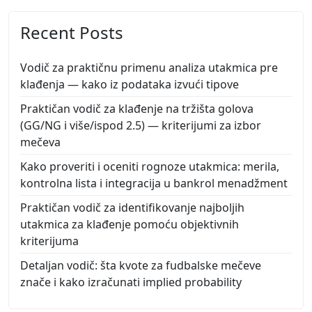
Recent Posts
Vodič za praktičnu primenu analiza utakmica pre
klađenja — kako iz podataka izvući tipove
Praktičan vodič za klađenje na tržišta golova
(GG/NG i više/ispod 2.5) — kriterijumi za izbor
mečeva
Kako proveriti i oceniti rognoze utakmica: merila,
kontrolna lista i integracija u bankrol menadžment
Praktičan vodič za identifikovanje najboljih
utakmica za klađenje pomoću objektivnih
kriterijuma
Detaljan vodič: šta kvote za fudbalske mečeve
znače i kako izračunati implied probability