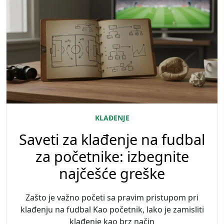
KLAĐENJE
Saveti za klađenje na fudbal
za početnike: izbegnite
najčešće greške
Zašto je važno početi sa pravim pristupom pri
klađenju na fudbal Kao početnik, lako je zamisliti
klađenje kao brz način