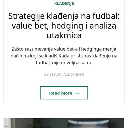
KLAĐENJE
Strategije klađenja na fudbal:
value bet, hedging i analiza
utakmica
Zašto razumevanje value bet-a i hedginga menja
način na koji se kladiš Kada pristupaš klađenju na
fudbal, nije dovoljna samo
BY
STEVEN ALEXANDER
Read More