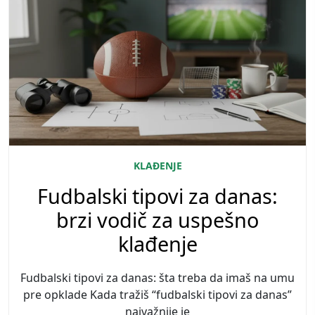
KLAĐENJE
Fudbalski tipovi za danas:
brzi vodič za uspešno
klađenje
Fudbalski tipovi za danas: šta treba da imaš na umu
pre opklade Kada tražiš “fudbalski tipovi za danas”
najvažnije je