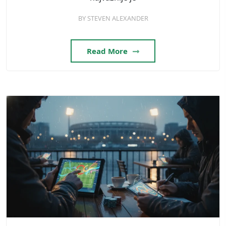
BY
STEVEN ALEXANDER
Read More