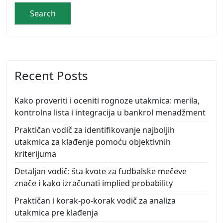
Recent Posts
Kako proveriti i oceniti rognoze utakmica: merila,
kontrolna lista i integracija u bankrol menadžment
Praktičan vodič za identifikovanje najboljih
utakmica za klađenje pomoću objektivnih
kriterijuma
Detaljan vodič: šta kvote za fudbalske mečeve
znače i kako izračunati implied probability
Praktičan i korak‑po‑korak vodič za analiza
utakmica pre klađenja