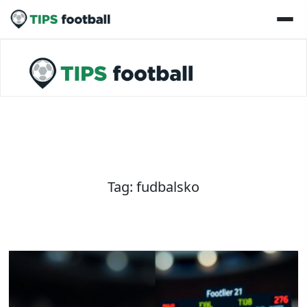
Skip
to
content
Tag:
fudbalsko